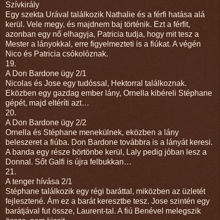
Szívkirály
Egy szekta Urával találkozik Nathalie és a férfi hatása alá
kerül. Vele megy, és majdnem baj történik. Ezt a férfit,
azonban egy nő elhagyja, Patricia tudja, hogy mit tesz a
Mester a lányokkal, erre figyelmezteti is a fiúkat. A végén
Nico és Patricia csókolóznak.
19.
A Don Bardone ügy 2/1
Nicolas és Jose egy tudóssal, Hektorral találkoznak.
Eközben egy gazdag ember lány, Ornella kibéreli Stéphane
gépét, majd eltéríti azt…
20.
A Don Bardone ügy 2/2
Ornella és Stéphane menekülnek, eközben a lány
beleszeret a fiúba. Don Bardone továbbra is a lányát keresi.
A banda egy része börtönbe kerül, Laly pedig jóban lesz a
Donnal. Sőt Galfi is újra felbukkan…
21.
A tenger hívása 2/1
Stéphane találkozik egy régi baráttal, miközben az üzletét
fejlesztené. Ám ez a barát keresztbe tesz. Jose szintén egy
barátjával fut össze, Laurent-tal. A fiú Benével melegszik