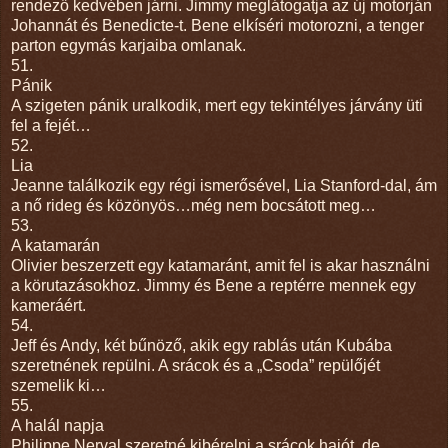
rendező kedvében járni. Jimmy meglátogatja az új motorján
Johannát és Benedicte-t. Bene elkíséri motorozni, a tenger
parton egymás karjaiba omlanak.
51.
Pánik
A szigeten pánik uralkodik, mert egy tekintélyes járvány üti
fel a fejét…
52.
Lia
Jeanne találkozik egy régi ismerősével, Lia Stanford-dal, ám
a nő rideg és közönyös…még nem bocsátott meg…
53.
A katamarán
Olivier beszerzett egy katamaránt, amit fel is akar használni
a körutazásokhoz. Jimmy és Bene a reptérre mennek egy
kameráért.
54.
Jeff és Andy, két bűnöző, akik egy rablás után Kubába
szeretnének repülni. A srácok és a „Csoda” repülőjét
szemelik ki…
55.
A halál napja
Philippe Nerval szeretné kibérelni a srácok hajót, de