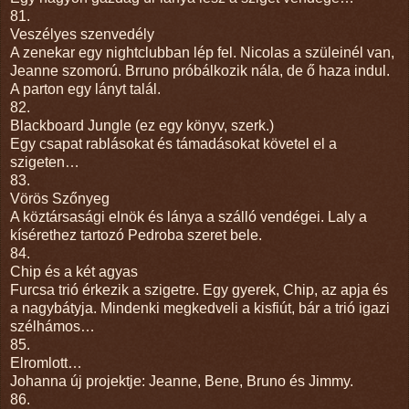
81.
Veszélyes szenvedély
A zenekar egy nightclubban lép fel. Nicolas a szüleinél van,
Jeanne szomorú. Brruno próbálkozik nála, de ő haza indul.
A parton egy lányt talál.
82.
Blackboard Jungle (ez egy könyv, szerk.)
Egy csapat rablásokat és támadásokat követel el a
szigeten…
83.
Vörös Szőnyeg
A köztársasági elnök és lánya a szálló vendégei. Laly a
kísérethez tartozó Pedroba szeret bele.
84.
Chip és a két agyas
Furcsa trió érkezik a szigetre. Egy gyerek, Chip, az apja és
a nagybátyja. Mindenki megkedveli a kisfiút, bár a trió igazi
szélhámos…
85.
Elromlott…
Johanna új projektje: Jeanne, Bene, Bruno és Jimmy.
86.