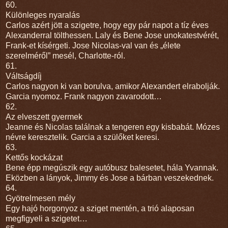
60.
Különleges nyaralás
Carlos azért jött a szigetre, hogy egy pár napot a tíz éves
Alexanderral tölthessen. Laly és Bene Jose unokatestvérét,
Frank-et kísérgeti. Jose Nicolas-val van és „élete
szerelméről” mesél, Charlotte-ról.
61.
Váltságdíj
Carlos nagyon ki van borulva, amikor Alexandert elrabolják.
Garcia nyomoz. Frank nagyon zavarodott…
62.
Az elveszett gyermek
Jeanne és Nicolas találnak a tengeren egy kisbabát. Mózes
névre keresztelik. Garcia a szülőket keresi.
63.
Kettős kockázat
Bene épp megúszik egy autóbusz balesetet, hála Yvannak.
Eközben a lányok, Jimmy és Jose a bárban veszekednek.
64.
Gyötrelmesen mély
Egy hajó horgonyoz a sziget mentén, a trió alaposan
megfigyeli a szigetet…