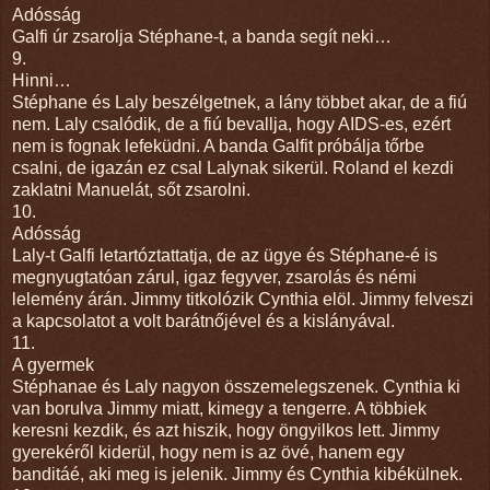
Adósság
Galfi úr zsarolja Stéphane-t, a banda segít neki…
9.
Hinni…
Stéphane és Laly beszélgetnek, a lány többet akar, de a fiú
nem. Laly csalódik, de a fiú bevallja, hogy AIDS-es, ezért
nem is fognak lefeküdni. A banda Galfit próbálja tőrbe
csalni, de igazán ez csal Lalynak sikerül. Roland el kezdi
zaklatni Manuelát, sőt zsarolni.
10.
Adósság
Laly-t Galfi letartóztattatja, de az ügye és Stéphane-é is
megnyugtatóan zárul, igaz fegyver, zsarolás és némi
lelemény árán. Jimmy titkolózik Cynthia elöl. Jimmy felveszi
a kapcsolatot a volt barátnőjével és a kislányával.
11.
A gyermek
Stéphanae és Laly nagyon összemelegszenek. Cynthia ki
van borulva Jimmy miatt, kimegy a tengerre. A többiek
keresni kezdik, és azt hiszik, hogy öngyilkos lett. Jimmy
gyerekéről kiderül, hogy nem is az övé, hanem egy
banditáé, aki meg is jelenik. Jimmy és Cynthia kibékülnek.