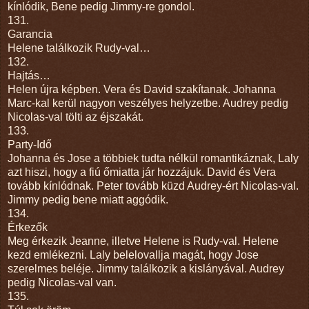
kínlódik, Bene pedig Jimmy-re gondol.
131.
Garancia
Helene találkozik Rudy-val…
132.
Hajtás…
Helen újra képben. Vera és David szakítanak. Johanna
Marc-kal kerül nagyon veszélyes helyzetbe. Audrey pedig
Nicolas-val tölti az éjszakát.
133.
Party-Idő
Johanna és Jose a többiek tudta nélkül romantikáznak, Laly
azt hiszi, hogy a fiú őmiatta jár hozzájuk. David és Vera
tovább kínlódnak. Peter tovább küzd Audrey-ért Nicolas-val.
Jimmy pedig bene miatt aggódik.
134.
Érkezők
Meg érkezik Jeanne, illetve Helene is Rudy-val. Helene
kezd emlékezni. Laly belelovallja magát, hogy Jose
szerelmes beléje. Jimmy találkozik a kislányával. Audrey
pedig Nicolas-val van.
135.