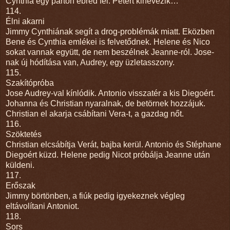
Cynthia egy parton ébred fel. Petert kinevezik…
114.
Élni akarni
Jimmy Cynthiának segít a drog-problémák miatt. Eközben
Bene és Cynthia emlékei is felvetődnek. Helene és Nico
sokat vannak együtt, de nem beszélnek Jeanne-ról. Jose-
nak új hódítása van, Audrey, egy üzletasszony.
115.
Szakítópróba
Jose Audrey-val kínlódik. Antonio visszatér a kis Diegoért.
Johanna és Christian nyaralnak, de betörnek hozzájuk.
Christian el akarja csábítani Vera-t, a gazdag nőt.
116.
Szöktetés
Christian elcsábítja Verát, bajba kerül. Antonio és Stéphane
Diegoért küzd. Helene pedig Nicot próbálja Jeanne után
küldeni.
117.
Erőszak
Jimmy börtönben, a fiúk pedig igyekeznek végleg
eltávolítani Antoniot.
118.
Sors