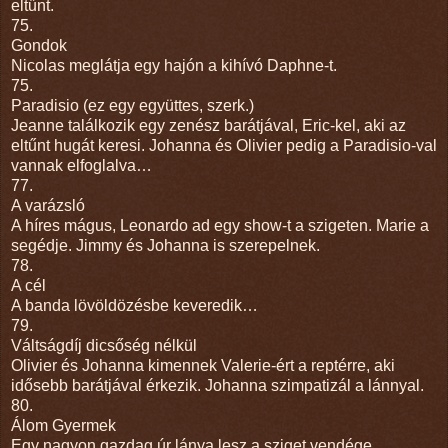
eltűnt.
75.
Gondok
Nicolas meglátja egy hajón a kihívó Daphne-t.
75.
Paradisio (ez egy együttes, szerk.)
Jeanne találkozik egy zenész barátjával, Eric-kel, aki az
eltűnt hugát keresi. Johanna és Olivier pedig a Paradisio-val
vannak elfoglalva…
77.
A varázsló
A híres mágus, Leonardo ad egy show-t a szigeten. Marie a
segédje. Jimmy és Johanna is szerepelnek.
78.
A cél
A banda lövöldözésbe keveredik…
79.
Váltságdíj dicsőség nélkül
Olivier és Johanna kimennek Valerie-ért a reptérre, aki
idősebb barátjával érkezik. Johanna szimpatizál a lánnyal.
80.
Álom Gyermek
Egy nagyon gazdag úr lánya lesz a sziget vendége…