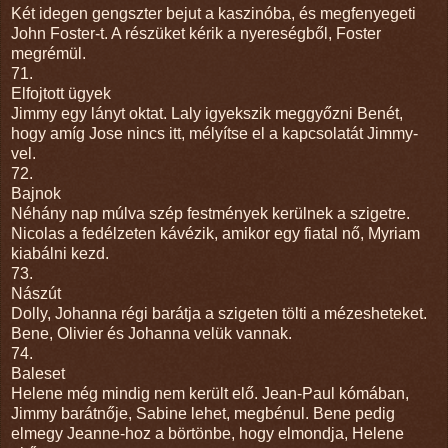
Két idegen gengszter bejut a kaszinóba, és megfenyegeti
John Foster-t. A részüket kérik a nyereségből, Foster
megrémül.
71.
Elfojtott ügyek
Jimmy egy lányt oktat. Laly igyekszik meggyőzni Benét,
hogy amíg Jose nincs itt, mélyítse el a kapcsolatát Jimmy-
vel.
72.
Bajnok
Néhány nap múlva szép festmények kerülnek a szigetre.
Nicolas a fedélzeten kávézik, amikor egy fiatal nő, Myriam
kiabálni kezd.
73.
Nászút
Dolly, Johanna régi barátja a szigeten tölti a mézesheteket.
Bene, Olivier és Johanna velük vannak.
74.
Baleset
Helene még mindig nem került elő. Jean-Paul kómában,
Jimmy barátnője, Sabine lehet, megbénul. Bene pedig
elmegy Jeanne-hoz a börtönbe, hogy elmondja, Helene