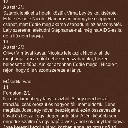
12.
A sztár 2/1
Sztárok lepik el a hotelt, köztük Virna Ley és két kísérője,
Eddie és neje Nicole. Hamarosan bűnügybe csöppen a
csapat, mert Eddie meg akarna szabadulni az asszonyától.
Laly szeretne lefeküdni Stéphanae-nal, még ha AIDS-es is,
de a fiú nem hagyja.
13.
A sztár 2/2
Oliver Virnával kavar. Nicolas lefekszik Nicole-lal, de
megbánja, ám a nőtől nehéz megszabadulni, hiszen
beleesett a fiúba. Amikor azonban Eddie megöli Nicole-t,
rájön, hogy ő is viszontszerette a lányt.
Második évad
14.
Forgalom 2/1
Nicolas kiment egy lányt a vízből. A lány nem beszél
franciául csak oroszul és nagyon fél, mert üldözik. Bene
meglátja Joset egy nővel beszélgetni, ezért összeveszik a
fiúval és beszáll egy idegen autójába. A férfi később sem
engedi kiszállni és egy hajóra viszi, ahol sok lányt tart fogva.
Jose keresni kezdi a lányt, közben Anna, az orosz nő ad