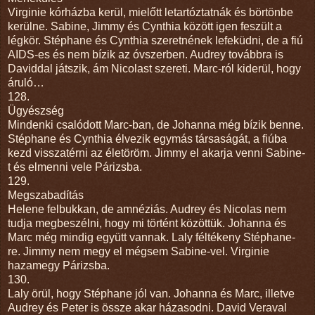
Virginie kórházba kerül, mielőtt letartóztatnák és börtönbe
kerülne. Sabine, Jimmy és Cynthia között igen feszült a
légkör. Stéphane és Cynthia szeretnének lefeküdni, de a fiú
AIDS-es és nem bízik az óvszerben. Audrey továbbra is
Daviddal játszik, ám Nicolast szereti. Marc-ról kiderül, hogy
áruló…
128.
Ügyészség
Mindenki csalódott Marc-ban, de Johanna még bízik benne.
Stéphane és Cynthia élvezik egymás társaságát, a fiúba
kezd visszatérni az életöröm. Jimmy el akarja venni Sabine-
t és elmenni vele Párizsba.
129.
Megszabadítás
Helene felbukkan, de amnéziás. Audrey és Nicolas nem
tudja megbeszélni, hogy mi történt közöttük. Johanna és
Marc még mindig együtt vannak. Laly féltékeny Stéphane-
re. Jimmy nem megy el mégsem Sabine-vel. Virginie
hazamegy Párizsba.
130.
Laly örül, hogy Stéphane jól van. Johanna és Marc, illetve
Audrey és Peter is össze akar házasodni. David Veraval