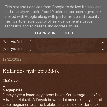
This site uses cookies from Google to deliver its services
Rien Reed Világa
and to analyze traffic. Your IP address and user-agent are
shared with Google along with performance and security
metrics to ensure quality of service, generate usage
"Jó írás olvasása közben megáll körülötted a világ." Polgár
statistics, and to detect and address abuse.
Ernő
LEARN MORE
GOT IT
▼
▼
12/21/2012
Kalandos nyár epizódok
Első évad
1.
Meglepetés
Jimmy nyer a lottón egy három hetes Karib-tengeri utazást.
A banda elutazik. A lányok búvárkodni mennek, Laly eltűnik.
Jose megismeri Jeanne-t, akibe bele is esik, ez Benének