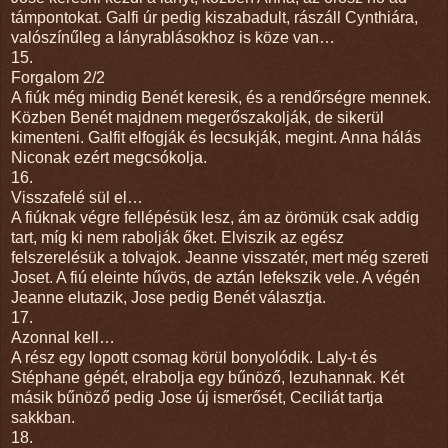
támpontokat. Galfi úr pedig kiszabadult, rászáll Cynthiára,
valószínűleg a lányrablásokhoz is köze van…
15.
Forgalom 2/2
A fiúk még mindig Benét keresik, és a rendőrségre mennek.
Közben Benét majdnem megerőszakolják, de sikerül
kimenteni. Galfit elfogják és lecsukják, megint. Anna hálás
Niconak ezért megcsókolja.
16.
Visszafelé sül el…
A fiúknak végre fellépésük lesz, ám az örömük csak addig
tart, míg ki nem rabolják őket. Elviszik az egész
felszerelésük a tolvajok. Jeanne visszatér, mert még szereti
Joset. A fiú eleinte hűvös, de aztán lefekszik vele. A végén
Jeanne elutazik, Jose pedig Benét választja.
17.
Azonnal kell…
A rész egy lopott csomag körül bonyolódik. Laly-t és
Stéphane gépét, elrabolja egy bűnöző, lezuhannak. Két
másik bűnöző pedig Jose új ismerősét, Ceciliát tartja
sakkban.
18.