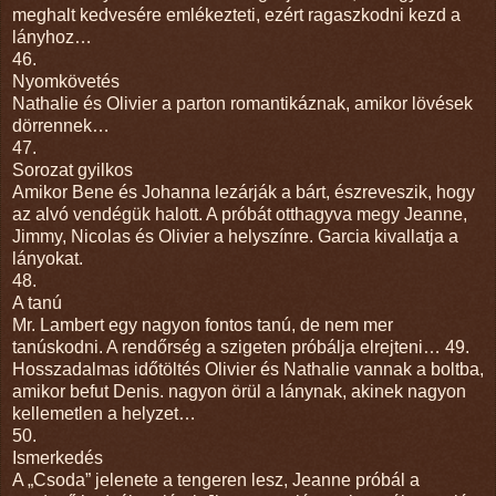
meghalt kedvesére emlékezteti, ezért ragaszkodni kezd a
lányhoz…
46.
Nyomkövetés
Nathalie és Olivier a parton romantikáznak, amikor lövések
dörrennek…
47.
Sorozat gyilkos
Amikor Bene és Johanna lezárják a bárt, észreveszik, hogy
az alvó vendégük halott. A próbát otthagyva megy Jeanne,
Jimmy, Nicolas és Olivier a helyszínre. Garcia kivallatja a
lányokat.
48.
A tanú
Mr. Lambert egy nagyon fontos tanú, de nem mer
tanúskodni. A rendőrség a szigeten próbálja elrejteni… 49.
Hosszadalmas időtöltés Olivier és Nathalie vannak a boltba,
amikor befut Denis. nagyon örül a lánynak, akinek nagyon
kellemetlen a helyzet…
50.
Ismerkedés
A „Csoda” jelenete a tengeren lesz, Jeanne próbál a