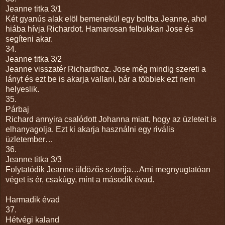
Jeanne titka 3/1
Két gyanús alak elöl bemenekül egy boltba Jeanne, ahol
hiába hívja Richardot. Hamarosan felbukkan Jose és
segíteni akar.
34.
Jeanne titka 3/2
Jeanne visszatér Richardhoz. Jose még mindig szereti a
lányt és ezt be is akarja vallani, bár a többiek ezt nem
helyeslik.
35.
Párbaj
Richard annyira csalódott Johanna miatt, hogy az üzleteit is
elhanyagolja. Ezt ki akarja használni egy rivális
üzletember…
36.
Jeanne titka 3/3
Folytatódik Jeanne üldözős sztorija…Ami megnyugtatóan
véget is ér, csakúgy, mint a második évad.
Harmadik évad
37.
Hétvégi kaland