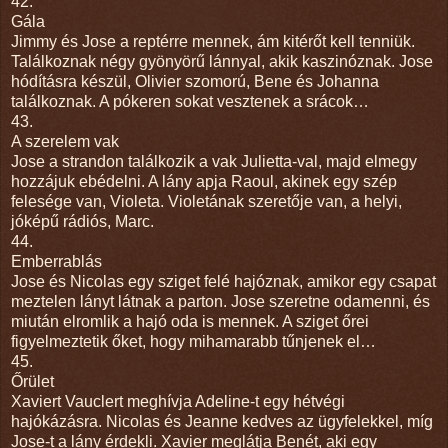
42.
Gála
Jimmy és Jose a reptérre mennek, ám kitérőt kell tenniük.
Találkoznak négy gyönyörű lánnyal, akik kaszinóznak. Jose
hódításra készül, Olivier szomorú, Bene és Johanna
találkoznak. A pókeren sokat vesztenek a srácok…
43.
A szerelem vak
Jose a strandon találkozik a vak Julietta-val, majd elmegy
hozzájuk ebédelni. A lány apja Raoul, akinek egy szép
felesége van, Violeta. Violetának szeretője van, a helyi,
jóképű rádiós, Marc.
44.
Emberrablás
Jose és Nicolas egy sziget felé hajóznak, amikor egy csapat
meztelen lányt látnak a parton. Jose szeretne odamenni, és
miután elromlik a hajó oda is mennek. A sziget őrei
figyelmeztetik őket, hogy mihamarabb tűnjenek el…
45.
Őrület
Xaviert Vauclert meghívja Adeline-t egy hétvégi
hajókázásra. Nicolas és Jeanne kedves az ügyfelekkel, míg
Jose-t a lány érdekli. Xavier meglátja Benét, aki egy