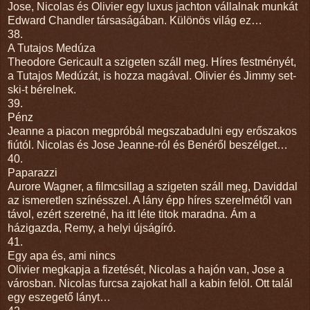
Jose, Nicolas és Olivier egy luxus jachton vállalnak munkát
Edward Chandler társaságában. Különös világ ez…
38.
A Tutajos Medúza
Theodore Gericault a szigeten száll meg. Híres festményét,
a Tutajos Medúzát, is hozza magával. Olivier és Jimmy set-
ski-t bérelnek.
39.
Pénz
Jeanne a piacon megpróbál megszabadulni egy erőszakos
fiútól. Nicolas és Jose Jeanne-ról és Benéről beszélget…
40.
Paparazzi
Aurore Wagner, a filmcsillag a szigeten száll meg, Daviddal
az ismeretlen színésszel. A lány épp híres szerelmétől van
távol, ezért szeretné, ha itt léte titok maradna. Ám a
házigazda, Remy, a helyi újságíró.
41.
Egy apa és, ami nincs
Olivier megkapja a fizetését, Nicolas a hajón van, Jose a
városban. Nicolas furcsa zajokat hall a kabin felöl. Ott talál
egy eszegető lányt…