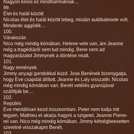
Nagyon kínos ez mindhármuknak…
99.
Élet és halál között
Nicolas élet és halál között lebeg, miután autóbalesete volt.
Mindenki aggódik…
100.
Várakozás
Nico még mindig kómában, Helene vele van, ám Jeanne
még a tragédiáról sem tud mindig. Bene nem ad
magyarázatot Jimmynek a döntése miatt.
101.
Nagy remények
Jimmy anyagi gondokkal küzd. Jose Benének bizonygatja,
hogy Eve csapdát állított. Jeanne és Laly visszatér. Nicolas
még mindig kómában van. Benét vetélés gyanújával
szállítják be…
102.
Repülés
Eve mentálisan kezd összeomlani. Peter nem tudja mit
tegyen. Mathieu el akarja hagyni a szigetet, Jeanne Pierre-
rel van. Nico még mindig kómában. Jimmy kétségbeesetten
szeretné visszakapni Benét.
103.