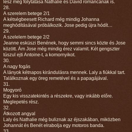
lesz még folytatása Nathalie és David románcának is.
28.
A szerelem betege 2/1
A kétségbeesett Richard még mindig Johanna
meghódításával próbálkozik. Jose pedig újra hódít…
29.
A szelelem betege 2/2
Jeanne esküszi Benének, hogy semmi sincs közte és Jose
között. Ám Jose még mindig érez valamit. Két gengszter
túszul ejti Antoine-t, a komornyikot.
30.
A nagy fogás
A lányok kétnapos kirándulásra mennek. Laly a fiúkkal tart.
Találkoznak egy öreg remetével és a papagájával.
31.
Mogyoró
Egy kis visszatekintés a részekre, vagy inkább előre.
Meglepetés rész.
32.
Átkozott angyal
Laly és Nathalie még buliznak az éjszakában, miközben
Johannát és Benét elrabolja egy motoros banda.
33.