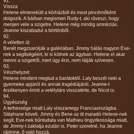
91.
Vissza
Helene elmenekült a kórházból és most pincérnőként
dolgozik. A bárban megismeri Rudy-t, aki ráveszi, hogy
menjen vele a szigetre. Helene még mindig amnéziás.
Jeanne kiszabadul a börtönből.
92.
A véletlen út
Benét megzsarolják a galériában. Jimmy hálás nagyon Eve-
nek a segítségéért, ki si kötnek az ágyban. Helene el akar
menni a szigetről, mert úgy érzi, nem látják szívesen.
93.
Vészhelyzet
Helene mindent megtud a barátoktól. Laly beszél neki a
gyermeke apjáról és annak tragédiájáról. Jeanne-t
érzékenyen érinti a vetélytárs visszatérte, de Nicot is.
94.
Ügyészség
A terhessége miatt Laly visszamegy Franciaországba.
Stéphane követi. Jimmy és Bene az itt maradó Helene-nek
segít. Eve-nek bűntudata van Mathieu öngyilkossága miatt,
de Jimmy-t zaklatja ezután is. Peter szeretné, ha Jeanne
rájönne, ő való hozzá.