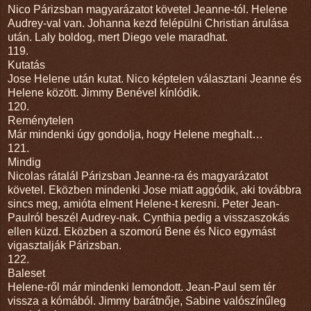
Nico Párizsban magyarázatot követel Jeanne-tól. Helene
Audrey-val van. Johanna kezd felépülni Christian árulása
után. Laly boldog, mert Diego vele maradhat.
119.
Kutatás
Jose Helene után kutat. Nico képtelen választani Jeanne és
Helene között. Jimmy Benével kínlódik.
120.
Reménytelen
Már mindenki úgy gondolja, hogy Helene meghalt…
121.
Mindig
Nicolas rátalál Párizsban Jeanne-ra és magyarázatot
követel. Eközben mindenki Jose miatt aggódik, aki továbbra
sincs meg, amióta elment Helene-t keresni. Peter Jean-
Paulról beszél Audrey-nak. Cynthia pedig a visszaszokás
ellen küzd. Eközben a szomorú Bene és Nico egymást
vigasztalják Párizsban.
122.
Baleset
Helene-ről már mindenki lemondott. Jean-Paul sem tér
vissza a kómából. Jimmy barátnője, Sabine valószínűleg