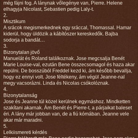
még fájni fog. A lánynak vőlegénye van, Pierre. Helene
elhagyja Nicolast, Sebastien pedig Laly-t.
2.
Misztikum
A srácok megismerkednek egy sráccal, Thomassal. Hamar
kiderül, hogy üldözik a kábítószer kereskedők. Bajba
sodorja a bandát…
3.
Bizonytalan jövő
Manuelát és Roland találkoznak. Jose megcsalja Benét
Marie Louise-val, ezután Bene összecsomagol és haza akar
repülni. De bosszúból Freddel kezd ki, ám később bevallja,
hogy ez ennyi volt. Jose féltékeny, ám végül Jeanne-nal
megy vacsorázni. Linda és Nicolas csókolóznak.
4.
Bizonytalanság
Jose és Jeanne túl közel kerülnek egymáshoz. Mindketten
szakítani akarnak. Ám Benét és Pierre-t, a párjaikat baleset
éri. A lány már jobban van, de a fiú kómában. Jeanne vele
akar már maradni.
5.
Lelkiismereti kérdés