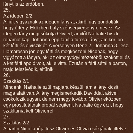
lányt is az erdőben.
25.
Az idegen 2/2
A fiúk vigyáznak az idegen lányra, akiről úgy gondolják,
hogy űrlény. Eközben Laly szépségversenyre nevez. Az
idegen lány megcsókolja Oliviert, amitől Nathalie hiszti
rohamot kap. Johanna épp tanítja furcsa lányt, amikor jön
két férfi és elviszik őt. A versenyen Bene 2., Johanna 3. lesz.
Hamarosan jön egy férfi és megköszöni Niconak, hogy
vigyázott a lányra, aki az elmegyógyintézetéből szökött el és
a két férfi ápoló volt, aki elvitte. Ezután a férfi sétál a parton,
majd felszívódik, eltűnik.
26.
Szakítás 2/1
Mindenki Nathalie szülinapjára készül, ám a lány kicsit
maga alatt van. A lány megismerkedik Daviddal, akivel
csókolózik ugyan, de nem megy tovább. Olivier eközben
egy prostituáltnak próbál segíteni. Nathalie úgy érzi, hogy
szakítania kell Olivierrel.
27.
Szakítás 2/2
A partin Nico tanúja lesz Olivier és Olivia csókjának, illetve