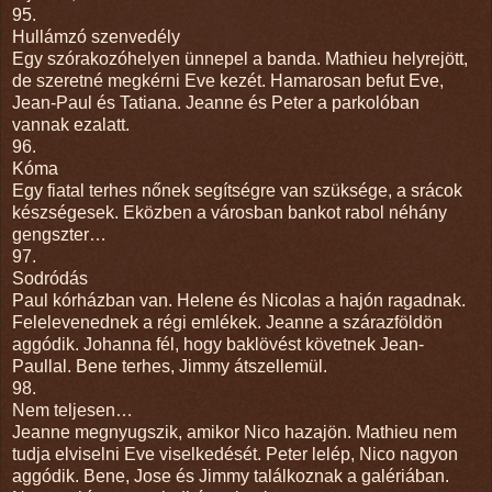
95.
Hullámzó szenvedély
Egy szórakozóhelyen ünnepel a banda. Mathieu helyrejött,
de szeretné megkérni Eve kezét. Hamarosan befut Eve,
Jean-Paul és Tatiana. Jeanne és Peter a parkolóban
vannak ezalatt.
96.
Kóma
Egy fiatal terhes nőnek segítségre van szüksége, a srácok
készségesek. Eközben a városban bankot rabol néhány
gengszter…
97.
Sodródás
Paul kórházban van. Helene és Nicolas a hajón ragadnak.
Felelevenednek a régi emlékek. Jeanne a szárazföldön
aggódik. Johanna fél, hogy baklövést követnek Jean-
Paullal. Bene terhes, Jimmy átszellemül.
98.
Nem teljesen…
Jeanne megnyugszik, amikor Nico hazajön. Mathieu nem
tudja elviselni Eve viselkedését. Peter lelép, Nico nagyon
aggódik. Bene, Jose és Jimmy találkoznak a galériában.