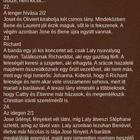
össze, nem kicsit…
22.
A tenger hívása 2/2
Joset és Oliviert kirabolja két csinos lány. Mindeközben
Bene és Laurent jól érzik maguk, sőt le is fekszenek. A
végén azonban Jose és Bene újra együtt vannak.
23.
Richard
A banda egy jó kis koncertet ad, csak Laly nyavalyog
folyton. Találkoznak Richarddal, aki egy gazdag férfi. A
feleségét keresi a szigeten, aki elhagyta. A srácok hazafelé
majdnem összeütköznek egy őrült vezetővel, aki nem más,
mint egy régi ismerős: Johanna. Kiderül, hogy ő Richard
felesége és nem akar vele visszamenni sehova, mert itt
marad a barátaival. A texasi lány elmeséli a többieknek,
hogy Cathy és Etienne már házasok, és megemlékszik
Christian iránti szerelméről is.
24.
Az idegen 2/1
Jose űrlényt, fényeket vél látni, míg Laly átveszi Stéphane
üzletét, amíg az távol van. Laly azonban lezuhan Benével,
illetve már Nicolas is látja Jose fényeit. A barátok
megtalálják egymást, majd egy ismeretlen nyelven beszélő