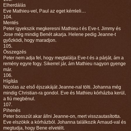
Elherdálás
Eve Mathieu-vel, Paul az eget kémleli…
104.
Mentés
Peter igyekszik megkeresni Mathieu-t és Eve-t. Jimmy és
Jose még mindig Benét akarja. Helene pedig Jeanne-t
győzködi, hogy maradjon.
105.
Összegzés
Peter nem adja fel, hogy megtalálja Eve-t és a párját, ám a
remény egyre fogy. Sikerrel jár, ám Mathieu nagyon gyenge
már.
106.
Hígítás
Nicolas az első éjszakáját Jeanne-nal tölti. Johanna még
mindig Christian-ra gondol. Eve és Mathieu kórházba kerül,
a fiú megbénul.
107.
Pihenés
Peter bosszút akar állni Jeanne-on, mert visszautasította.
Eve elszökik a kórházból. Johanna találkozik Arnaud-val és
megtudja, hogy Bene elvetélt.