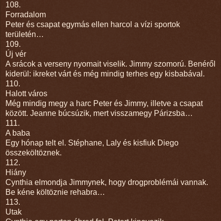
108.
Forradalom
Peter és csapat egymás ellen harcol a vízi sportok
területén…
109.
Új vér
A srácok a verseny nyomait viselik. Jimmy szomorú. Benéről
kiderül: ikreket várt és még mindig terhes egy kisbabával.
110.
Halott város
Még mindig megy a harc Peter és Jimmy, illetve a csapat
között. Jeanne búcsúzik, mert visszamegy Párizsba…
111.
A baba
Egy hónap telt el. Stéphane, Laly és kisfiuk Diego
összeköltöznek.
112.
Hiány
Cynthia elmondja Jimmynek, hogy drogproblémái vannak.
Be kéne költöznie rehabra…
113.
Utak