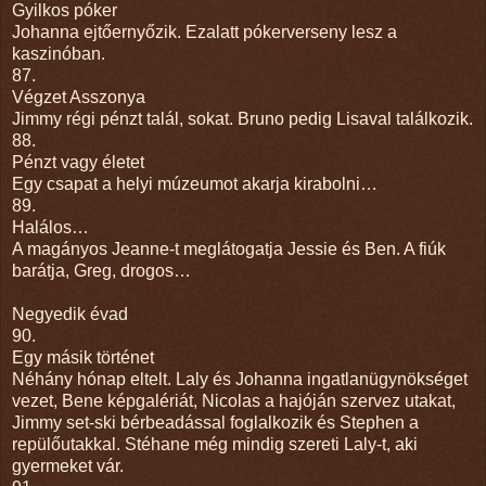
Gyilkos póker
Johanna ejtőernyőzik. Ezalatt pókerverseny lesz a
kaszinóban.
87.
Végzet Asszonya
Jimmy régi pénzt talál, sokat. Bruno pedig Lisaval találkozik.
88.
Pénzt vagy életet
Egy csapat a helyi múzeumot akarja kirabolni…
89.
Halálos…
A magányos Jeanne-t meglátogatja Jessie és Ben. A fiúk
barátja, Greg, drogos…
Negyedik évad
90.
Egy másik történet
Néhány hónap eltelt. Laly és Johanna ingatlanügynökséget
vezet, Bene képgalériát, Nicolas a hajóján szervez utakat,
Jimmy set-ski bérbeadással foglalkozik és Stephen a
repülőutakkal. Stéhane még mindig szereti Laly-t, aki
gyermeket vár.