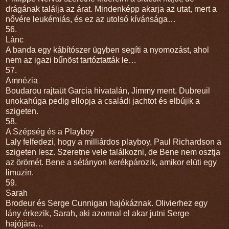
drágának találja az árat. Mindenképp akarja az utat, mert a
nővére leukémiás, és ez az utolsó kívánsága…
56.
Lánc
A banda egy kábítószer ügyben segíti a nyomozást, ahol
nem az igazi bűnöst tartóztatták le…
57.
Amnézia
Boudarou rajtaüt Garcia hivatalán, Jimmy ment. Dubreuil
unokahúga pedig ellopja a családi jachtot és elbújik a
szigeten.
58.
A Szépség és a Playboy
Laly felfedezi, hogy a milliárdos playboy, Paul Richardson a
szigeten lesz. Szeretne vele találkozni, de Bene nem osztja
az örömét. Bene a sétányon kerékpározik, amikor elüti egy
limuzin.
59.
Sarah
Brodeur és Serge Cunnigan hajókáznak. Olivierhez egy
lány érkezik, Sarah, aki azonnal el akar jutni Serge
hajójára…