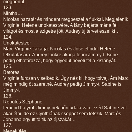
megbénul.
123.
Mintha…
Nicolas hazatér és mindent megbeszél a fiúkkal. Megjelenik
Virginie, Helene unokatestvére. A lány bejárta már a fél
világot és most a szigetre jött. Audrey új tervet eszel ki…
124.
Unokatestvér
Marc Virginie-t akarja. Nicolas és Jose elindul Helene
felkutatására. Audrey tönkre akarja tenni Jimmy-t. Bene
pedig elhatározza, hogy egyedül neveli fel a kislányát.
125.
Betörés
Virginie furcsán viselkedik. Úgy néz ki, hogy tolvaj. Ám Marc
még mindig őt szeretné. Audrey pedig Jimmy-t. Sabine is
Jimmy-t.
126.
Repülés Stéphane
lemond Lalyról. Jimmy-nek bűntudata van, ezért Sabine-vel
akar élni, de ez Cynthiának cseppet sem tetszik. Marc és
Johanna együtt töltik az éjszakát…
127.
Menekülés