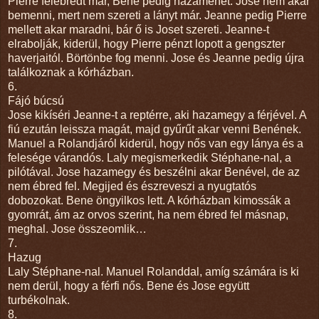
Pierre felébredt már, Bene pedig hazamehet. Jose nem akar
bemenni, mert nem szereti a lányt már. Jeanne pedig Pierre
mellett akar maradni, bár ő is Joset szereti. Jeanne-t
elrabolják, kiderül, hogy Pierre pénzt lopott a gengszter
haverjaitól. Börtönbe fog menni. Jose és Jeanne pedig újra
találkoznak a kórházban.
6.
Fájó búcsú
Jose kikíséri Jeanne-t a reptérre, aki hazamegy a férjével. A
fiú ezután leissza magát, majd gyűrűt akar venni Benének.
Manuel a Rolandjáról kiderül, hogy nős van egy lánya és a
felesége várandós. Laly megismerkedik Stéphane-nal, a
pilótával. Jose hazamegy és beszélni akar Benével, de az
nem ébred fel. Megijed és észreveszi a nyugtatós
dobozokat. Bene öngyilkos lett. A kórházban kimossák a
gyomrát, ám az orvos szerint, ha nem ébred fel másnap,
meghal. Jose összeomlik…
7.
Hazug
Laly Stéphane-nal. Manuel Rolanddal, amíg számára is ki
nem derül, hogy a férfi nős. Bene és Jose együtt
turbékolnak.
8.