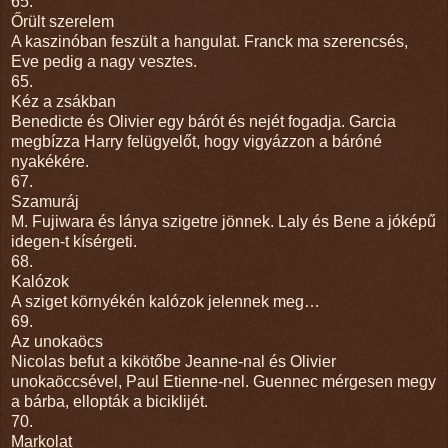
65.
Őrült szerelem
A kaszinóban feszült a hangulat. Franck ma szerencsés,
Eve pedig a nagy vesztes.
65.
Kéz a zsákban
Benedicte és Olivier egy bárót és nejét fogadja. Garcia
megbízza Harry felügyelőt, hogy vigyázzon a báróné
nyakékére.
67.
Szamuráj
M. Fujiwara és lánya szigetre jönnek. Laly és Bene a jóképű
idegen-t kísérgeti.
68.
Kalózok
A sziget környékén kalózok jelennek meg…
69.
Az unokaöcs
Nicolas befut a kikötőbe Jeanne-nal és Olivier
unokaöccsével, Paul Etienne-nel. Guennec mérgesen megy
a bárba, ellopták a biciklijét.
70.
Markolat