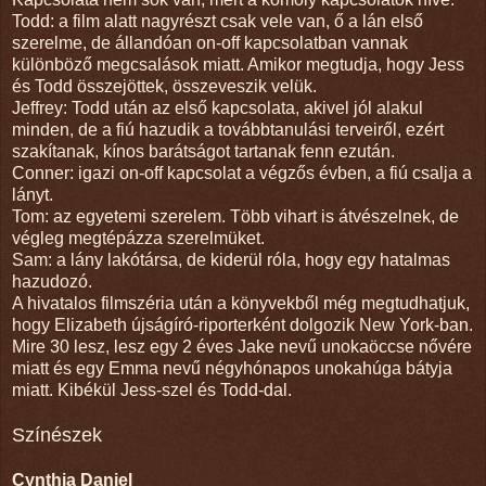
Todd: a film alatt nagyrészt csak vele van, ő a lán első
szerelme, de állandóan on-off kapcsolatban vannak
különböző megcsalások miatt. Amikor megtudja, hogy Jess
és Todd összejöttek, összeveszik velük.
Jeffrey: Todd után az első kapcsolata, akivel jól alakul
minden, de a fiú hazudik a továbbtanulási terveiről, ezért
szakítanak, kínos barátságot tartanak fenn ezután.
Conner: igazi on-off kapcsolat a végzős évben, a fiú csalja a
lányt.
Tom: az egyetemi szerelem. Több vihart is átvészelnek, de
végleg megtépázza szerelmüket.
Sam: a lány lakótársa, de kiderül róla, hogy egy hatalmas
hazudozó.
A hivatalos filmszéria után a könyvekből még megtudhatjuk,
hogy Elizabeth újságíró-riporterként dolgozik New York-ban.
Mire 30 lesz, lesz egy 2 éves Jake nevű unokaöccse nővére
miatt és egy Emma nevű négyhónapos unokahúga bátyja
miatt. Kibékül Jess-szel és Todd-dal.
Színészek
Cynthia Daniel