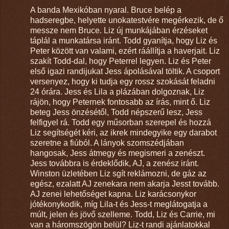
A banda Mexikóban nyaral. Bruce belép a
hadseregbe, helyette unokatestvére megérkezik, de ő
messze nem Bruce. Liz új munkájában érzéseket
táplál a munkatársa iránt. Todd gyanítja, hogy Liz és
Peter között van valami, ezért ráállítja a haverjait. Liz
szakít Todd-dal, hogy Peterrel legyen. Liz és Peter
első igazi randijukat Jess ápolásával töltik. A csoport
versenyez, hogy ki tudja egy rossz szokását feladni
24 órára. Jess és Lila a plázában dolgoznak, Liz
rájön, hogy Peternek fontosabb az írás, mint ő. Liz
beteg Jess önzésétől, Todd népszerű lesz, Jess
felfigyel rá. Todd egy műsorban szerepel és hozzá
Liz segítségét kéri, az ikrek mindegyike egy darabot
szeretne a fiúból. A lányok szomszédjában
hangosak, Jess átmegy és megismeri a zenészt.
Jess továbbra is érdeklődik, AJ, a zenész iránt.
Winston üzletében Liz sgít reklámozni, de gáz az
egész, ezalatt AJ zenekara nem akarja Jesst tovább.
AJ zenei lehetőséget kapna. Liz karácsonykor
jótékonykodik, míg Lila-t és Jess-t meglátogatja a
múlt, jelen és jövő szelleme. Todd, Liz és Carrie, mi
van a háromszögön belül? Liz-t randi ajánlatokkal