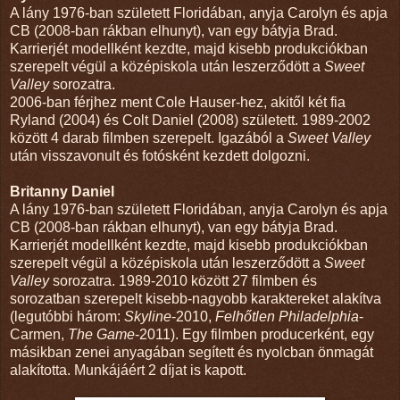
A lány 1976-ban született Floridában, anyja Carolyn és apja
CB (2008-ban rákban elhunyt), van egy bátyja Brad.
Karrierjét modellként kezdte, majd kisebb produkciókban
szerepelt végül a középiskola után leszerződött a
Sweet
Valley
sorozatra.
2006-ban férjhez ment Cole Hauser-hez, akitől két fia
Ryland (2004) és Colt Daniel (2008) született. 1989-2002
között 4 darab filmben szerepelt. Igazából a
Sweet Valley
után visszavonult és fotósként kezdett dolgozni.
Britanny Daniel
A lány 1976-ban született Floridában, anyja Carolyn és apja
CB (2008-ban rákban elhunyt), van egy bátyja Brad.
Karrierjét modellként kezdte, majd kisebb produkciókban
szerepelt végül a középiskola után leszerződött a
Sweet
Valley
sorozatra. 1989-2010 között 27 filmben és
sorozatban szerepelt kisebb-nagyobb karaktereket alakítva
(legutóbbi három:
Skyline
-2010,
Felhőtlen Philadelphia
-
Carmen,
The Game
-2011). Egy filmben producerként, egy
másikban zenei anyagában segített és nyolcban önmagát
alakította. Munkájáért 2 díjat is kapott.