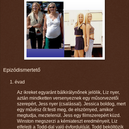
Epizódismertető
évad
Az ikreket egyaránt bálkirálynőnek jelölik, Liz nyer,
aztán mindketten versenyeznek egy műsorvezetői
szerepért, Jess nyer (csalással). Jessica boldog, mert
egy művész őt festi meg, de elszörnyed, amikor
megtudja, meztelenül. Jess egy filmszerepért küzd.
Winston megszerzi a kémiateszt eredményeit, Liz
elfelejti a Todd-dal való évfordulóját. Todd beköltözik