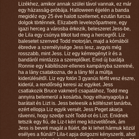
Lizékhez, amikor annak szülei távol vannak, ez már
egy házasság-próbája. Halloween éjjelén a banda
megidéz egy 25 éve halott szellemet, ezután furcsa
dolgok történnek. Elizabeth levelezőpartnere, egy
igazi herceg a városba érkezik, beleszeret Jess-be,
de Lila egy csúnya titkot tud meg a hercegről. Liz
balesetet szenved Todd motorján, majd a kómából
ébredve a személyisége Jess lesz, avgyis még
rosszabb, mint Jess. Liz egy kémregényt ír és a
bandáról mintázza a szereplőket. Enid új barátja
Ronnie egy kábítószer-ellenes kampányba szeretné,
ha a lány csatakozna, de a lány fél a múltja
kiderülésétől. Liz egy fotón 3 gyanús férfit vesz észre,
kiderül, a rendőrség keresi az egyiket. Jess
csatlakozik Bruce vakmerő csapatához, Todd meg
annyira belemerül a kosárba, hogy elhanyagolja a
barátait és Lizt is. Jess beleesik a költészet tanárba,
ezért ellopja Liz egyik versét. Jess Peget akarja
rávenni, hogy szedje szét Todd-ot és Lizt. Enidnek
tetszik egy fiú, de Liz-t kéri meg közvetítőnek, ám
Jess is beveti magát a fiúért, de ki lehet hármuk közül
esélyes a fiúnál? Lila-t apja dolgozni kényszeríti, ahol