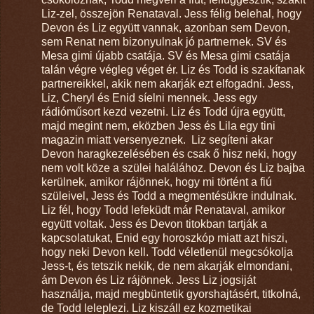
Liz-zel, összejön Renataval. Jess félig belehal, hogy
Devon és Liz együtt vannak, azonban sem Devon,
sem Renat nem bizonyulnak jó partnernek. SV és
Mesa gimi újabb csatája. SV és Mesa gimi csatája
talán végre végleg véget ér. Liz és Todd is szakítanak
partnereikkel, akik nem akarják ezt elfogadni. Jess,
Liz, Cheryl és Enid síelni mennek. Jess egy
rádióműsort kezd vezetni. Liz és Todd újra együtt,
majd megint nem, eközben Jess és Lila egy tini
magazin miatt versenyeznek.
Liz segíteni akar
Devon haragkezelésében és csak ő hisz neki, hogy
nem volt köze a szülei halálához. Devon és Liz bajba
kerülnek, amikor rájönnek, hogy mi történt a fiú
szüleivel, Jess és Todd a megmentésükre indulnak.
Liz fél, hogy Todd lefeküdt már Renataval, amikor
együtt voltak. Jess és Devon titokban tartják a
kapcsolatukat, Enid egy horoszkóp miatt azt hiszi,
hogy neki Devon kell. Todd véletlenül megcsókolja
Jess-t, és tetszik nekik, de nem akarják elmondani,
ám Devon és Liz rájönnek. Jess Liz jogsiját
használja, majd megbüntetik gyorshajtásért, titkolná,
de Todd leleplezi. Liz kiszáll ez kozmetikai