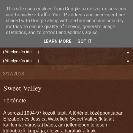
This site uses cookies from Google to deliver its services
Rien Reed Világa
and to analyze traffic. Your IP address and user-agent are
shared with Google along with performance and security
metrics to ensure quality of service, generate usage
"Jó írás olvasása közben megáll körülötted a világ." Polgár
statistics, and to detect and address abuse.
Ernő
LEARN MORE
GOT IT
▼
▼
3/17/2013
Sweet Valley
Története
A sorozat 1994-97 között futott. A történet középpontjában
Elizabeth és Jessica Wakefield Sweet Valley (kitalált
kaliforniai városka) bájos, ám jellemében teljesen
különböző ikerpárja, illetve a barátaik állnak.