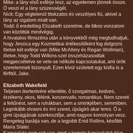
Mike: a lány első exférje lesz, az egyetemen jönnek össze.
Ő veszi el a lány szüzességét.
Nick: Egy végtelenül titokzatos és veszélyes fiú, akivel a
lány az izgalom miatt van.
Todd: ő eredetileg Elizabeth szerelme, de titkos vonzalom
van közöttük mindvégig.
A hivatalos filmszéria után a könyvekből még megtudhatjuk,
hogy Jessica egy Kozmetikai értékesítőként fog dolgozni.
Illetve két exférje van (Mike McAllery és Regan Wollman),
illetve, hogy Todd Wilkins-szel összeházasodtak
megpecsételve se vele-se nélküle kapcsolatukat, ami örök
szerelemnek bizonyult. Ezen kívül született egy kisfia is a
férfitól, Jake.
Elizabeth Wakefield
Teljesen ikertestvére ellentéte, ő szorgalmas, kedves,
érzékeny, okos, félénk, konzervatív, romantikus. Nem szereti
a feltűnést, sem a ruhákban, sem a sminkjében, semmiben.
Leginkább olvasni és írni szeret, újságíró akar lenni. Ő a
gimi újságjának szerkesztője, amit nagyon komolyan vesz.
Rengeteg barátja van, de a legjobb Enid Rollins, később
Maria Slater.
Kapcsolata nem sok van, mert a komoly kapcsolatok híve.