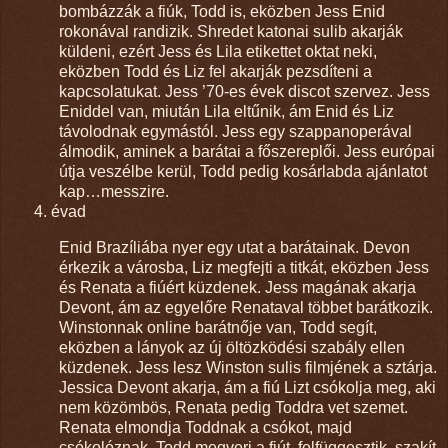
bombázzák a fiúk, Todd is, eközben Jess Enid
rokonával randizik. Shredet katonai sulib akarják
küldeni, ezért Jess és Lila etikettet oktat neki,
eközben Todd és Liz fel akarják pezsdíteni a
kapcsolatukat. Jess ’70-es évek discot szervez. Jess
Eniddel van, miután Lila eltűnik, ám Enid és Liz
távolodnak egymástól. Jess egy szappanoperával
álmodik, aminek a barátai a főszereplői. Jess európai
útja veszélbe kerül, Todd pedig kosárlabda ajánlatot
kap…messzire.
évad
Enid Brazíliába nyer egy utat a barátainak. Devon
érkezik a városba, Liz megfejti a titkát, eközben Jess
és Renata a fiúért küzdenek. Jess magának akarja
Devont, ám az egyelőre Renataval többet barátkozik.
Winstonnak online barátnője van, Todd segít,
eközben a lányok az új öltözködési szabály ellen
küzdenek. Jess lesz Winston sulis filmjének a sztárja.
Jessica Devont akarja, ám a fiú Lizt csókolja meg, aki
nem közömbös, Renata pedig Toddra vet szemet.
Renata elmondja Toddnak a csókot, majd
csókolóznak, Todd megveri a fiút, felfüggesztik, szakít