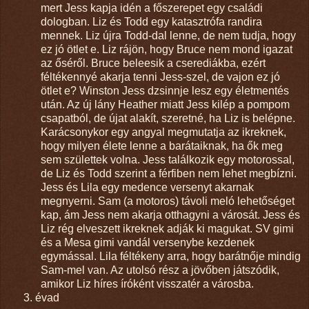
mert Jess kapja idén a főszerepet egy családi
dologban. Liz és Todd egy katasztrófa randira
mennek. Liz újra Todd-dal lenne, de nem tudja, hogy
ez jó ötlet e. Liz rájön, hogy Bruce nem mond igazat
az őséről. Bruce beleesik a cserediákba, ezért
féltékennyé akarja tenni Jess-szel, de vajon ez jó
ötlet e? Winston Jess dzsinnje lesz egy életmentés
után. Az új lány Heather miatt Jess kilép a pompom
csapatból, de újat alakít, szeretné, ha Liz is belépne.
Karácsonykor egy angyal megmutatja az ikreknek,
hogy milyen élete lenne a barátaiknak, ha ők meg
sem születtek volna. Jess találkozik egy motorossal,
de Liz és Todd szerint a férfiben nem lehet megbízni.
Jess és Lila egy medence versenyt akarnak
megnyerni. Sam (a motoros) távoli meló lehetőséget
kap, ám Jess nem akarja otthagyni a városát. Jess és
Liz rég elveszett ikreknek adják ki magukat. SV gimi
és a Mesa gimi vandál versenybe kezdenek
egymással. Lila féltékeny arra, hogy barátnője mindig
Sam-mel van. Az utolsó rész a jövőben játszódik,
amikor Liz híres íróként visszatér a városba.
évad