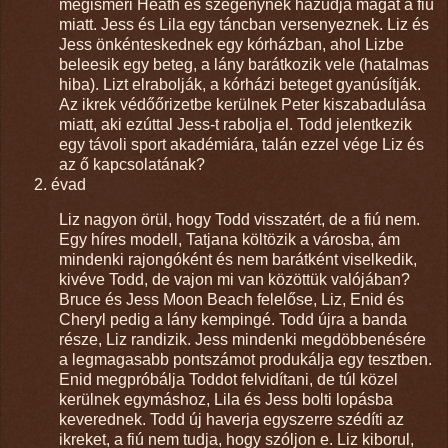
megismeri Heath és szegénynek hazudja magát a fiú
miatt. Jess és Lila egy táncban versenyeznek. Liz és
Jess önkénteskednek egy kórházban, ahol Lizbe
beleesik egy beteg, a lány barátkozik vele (hatalmas
hiba). Lizt elrabolják, a kórházi beteget gyanúsítják.
Az ikrek védőőrizetbe kerülnek Peter kiszabadulása
miatt, aki ezúttal Jess-t rabolja el. Todd jelentkezik
egy távoli sport akadémiára, talán ezzel vége Liz és
az ő kapcsolatának?
évad
Liz nagyon örül, hogy Todd visszatért, de a fiú nem.
Egy híres modell, Tatjana költözik a városba, ám
mindenki rajongóként és nem barátként viselkedik,
kivéve Todd, de vajon mi van közöttük valójában?
Bruce és Jess Moon Beach felelőse, Liz, Enid és
Cheryl pedig a lány kempingé. Todd újra a banda
része, Liz randizik. Jess mindenki megdöbbenésére
a legmagasabb pontszámot produkálja egy tesztben.
Enid megpróbálja Toddot felvidítani, de túl közel
kerülnek egymáshoz, Lila és Jess bolti lopásba
keverednek. Todd új haverja egyszerre szédíti az
ikreket, a fiú nem tudja, hogy szóljon e. Liz kiborul,