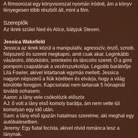
A filmsorozat egy könyvsorozat nyomán íródott, ám a könyv
lényegesen több részből áll, mint a film.
Szereplők
Az ikrek szülei Ned és Alice, bátyjuk Steven.
Jessica Wakefield
Jessica az ikrek közül a manipulatív, agresszív, önző, sznob.
Népszerű és szereti megkapni, amit csak akar. Leginkább
vásárolni, öltözködni, sminkelni és táncolni szeret. Ő a gimi
pompom csapatának a vezérszurkolója. Legjobb barátnője
Lila Fowler, akivel kitartanak egymás mellett. Jessica
nagyon népszerű a fiúk körében és elvárja, hogy a világ
körülötte forogjon. Kapcsolatai nem tartanak 5 hónapnál
tovább sohasem.
Aaron: a lány vele csókolózik először.
AJ: ő volt a lány első komoly barátja, ám nem vette túl
komolyan egy idő után.
Sam: a lány első igazán hatalmas szerelme, aki meghal egy
autóbalesetben.
Jeremy: Egy fiatal focista, akivel rövid románca lesz a
lánynak.