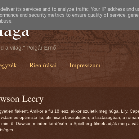
eliver its services and to analyze traffic. Your IP address and 
ormance and security metrics to ensure quality of service, gen
lága
abuse.
d a világ." Polgár Ernő
egyzék
Rien írásai
Impresszum
awson Leery
etlen fiaként. Amikor a fiú 18 lesz, akkor születik meg húga, Lily. Cap
dám és optimista fiú, aki hisz a becsületben, a tisztaságban, a romant
, mint ő. Dawson minden kérdésére a Spielberg-filmek adják meg a vála
etséges.