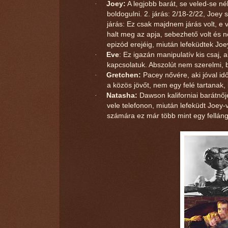
·
Joey:
A legjobb barát, se veled-se né
boldogulni. 2. járás: 2/18-2/22, Joey 
járás: Ez csak majdnem járás volt, e 
halt meg az apja, sebezhető volt és n
epizód erejéig, miután lefeküdtek J
·
Eve
: Ez igazán manipulatív kis csaj, 
kapcsolatuk. Abszolút nem szerelmi, b
·
Gretchen:
Pacey nővére, aki jóval idő
a közös jövőt, nem egy felé tartanak
·
Natasha:
Dawson kaliforniai barátnője
vele telefonon, miután lefeküdt Joey-v
számára ez már több mint egy felláng