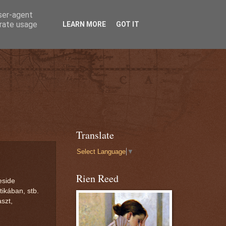
user-agent
erate usage
LEARN MORE
GOT IT
Translate
Select Language
▼
Rien Reed
eside
ikában, stb.
szt,