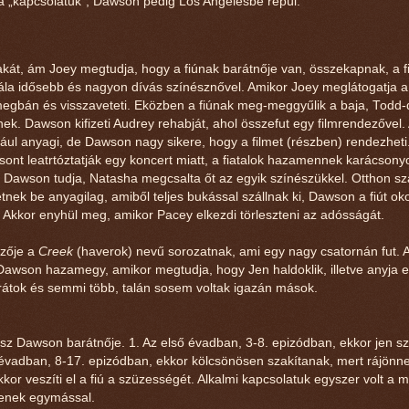
 „kapcsolatuk”, Dawson pedig Los Angelesbe repül.
akát, ám Joey megtudja, hogy a fiúnak barátnője van, összekapnak, a 
 nála idősebb és nagyon dívás színésznővel. Amikor Joey meglátogatja a 
t megbán és visszaveteti. Eközben a fiúnak meg-meggyűlik a baja, Todd-d
nek. Dawson kifizeti Audrey rehabját, ahol összefut egy filmrendezővel.
ldául anyagi, de Dawson nagy sikere, hogy a filmet (részben) rendezhet
nt leatrtóztatják egy koncert miatt, a fiatalok hazamennek karácsony
 Dawson tudja, Natasha megcsalta őt az egyik színészükkel. Otthon sz
k be anyagilag, amiből teljes bukással szállnak ki, Dawson a fiút oko
. Akkor enyhül meg, amikor Pacey elkezdi törleszteni az adósságát.
ezője a
Creek
(haverok) nevű sorozatnak, ami egy nagy csatornán fut. A
 Dawson hazamegy, amikor megtudja, hogy Jen haldoklik, illetve anyja e
rátok és semmi több, talán sosem voltak igazán mások.
lesz Dawson barátnője. 1. Az első évadban, 3-8. epizódban, ekkor jen sz
k évadban, 8-17. epizódban, ekkor kölcsönösen szakítanak, mert rájönn
or veszíti el a fiú a szüzességét. Alkalmi kapcsolatuk egyszer volt a 
zenek egymással.