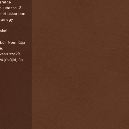
zeretne
 juttassa. 3.
mert akkoriban
dban egy
kalmi
kból. Nem látja
e.
awson szakít
ú jövőjét, és