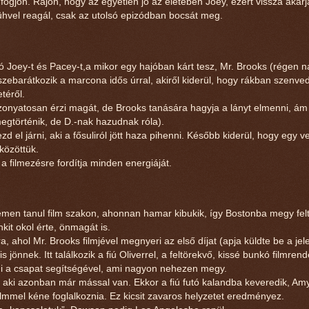
 fogjon. Rájön, hogy az egyetlen jó az életében Joey, ezért vissza akarj
hvel reagál, csak az utolsó epizódban bocsát meg.
oey-t és Pacey-t,a mikor egy hajóban kárt tesz, Mr. Brooks (régen n
összebarátkozik a marcona idős úrral, akiről kiderül, hogy rákban szenv
téről.
zonyatosan érzi magát, de Brooks tanására hagyja a lányt elmenni, á
megtörténik, de D.-nak hazudnak róla).
el járni, aki a fősuliról jött haza pihenni. Később kiderül, hogy egy ve
közöttük.
a filmezésre fordítja minden energiáját.
emen tanul film szakon, ahonnan hamar kibukik, így Bostonba megy felt
kit okol érte, önmagát is.
, ahol Mr. Brooks filmjével megnyeri az első díjat (apja küldte be a je
jönnek. Itt találkozik a fiú Oliverrel, a feltörekvő, kissé bunkó filmren
ni a csapat segítségével, ami nagyon nehezen megy.
 aki azonban már mással van. Ekkor a fiú futó kalandba keveredik, Amy
 filmmel kéne foglalkoznia. Ez kicsit zavaros helyzetet eredményez.