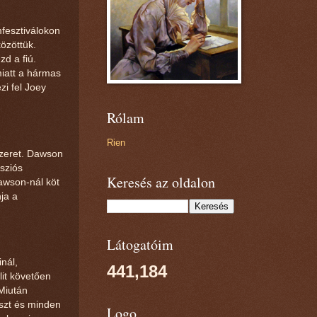
mfesztiválokon
közöttük.
d a fiú.
miatt a hármas
zi fel Joey
Rólam
Rien
szeret. Dawson
ssziós
Keresés az oldalon
awson-nál köt
nja a
Látogatóim
nál,
441,184
lit követően
 Miután
aszt és minden
Logo