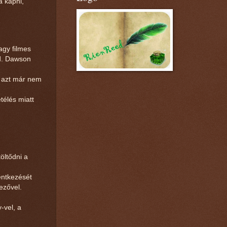
a kapni,
agy filmes
ed. Dawson
m azt már nem
télés miatt
öltődni a
lentkezését
dezővel.
-vel, a