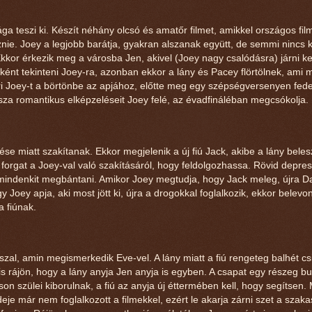
ga teszi ki. Készít néhány olcsó és amatőr filmet, amikkel országos fil
eznie. Joey a legjobb barátja, gyakran alszanak együtt, de semmi nincs 
kkor érkezik meg a városba Jen, akivel (Joey nagy csalódásra) járni kez
nt tekinteni Joey-ra, azonban ekkor a lány és Pacey flörtölnek, ami 
éri Joey-t a börtönbe az apjához, előtte meg egy szépségversenyen fede
za romantikus elképzeléseit Joey felé, az évadfináléban megcsókolja.
se miatt szakítanak. Ekkor megjelenik a új fiú Jack, akibe a lány bele
t forgat a Joey-val való szakításáról, hogy feldolgozhassa. Rövid depre
 mindenkit megbántani. Amikor Joey megtudja, hogy Jack meleg, újra D
y Joey apja, aki most jött ki, újra a drogokkal foglalkozik, ekkor belevo
 fiúnak.
zal, amin megismerkedik Eve-vel. A lány miatt a fiú rengeteg balhét csi
 is rájön, hogy a lány anyja Jen anyja is egyben. A csapat egy részeg bu
on szülei kiborulnak, a fiú az anyja új éttermében kell, hogy segítsen.
ideje már nem foglalkozott a filmekkel, ezért le akarja zárni szet a szak