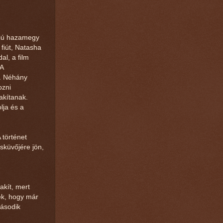
fiú hazamegy
fiút, Natasha
al, a film
 A
i. Néhány
ozni
akítanak.
lja és a
 történet
sküvőjére jön,
akít, mert
ek, hogy már
második