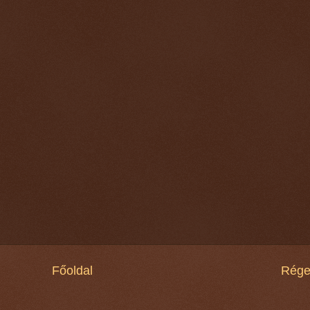
Főoldal
Rége