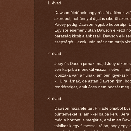
évad
Dawson életének nagy részét a filmek vilá
szerepel, néhánnyal díjat is sikerül szer
Pacey pedig Dawson legjobb fiúbarátja. E
Egy sor esemény után Dawson elkezd nőké
barátság kicsit alábbszáll. Dawson elkís
szépségét…ezek után már nem tartja viss
évad
Joey és Dason járnak, majd Joey útkeresé
Jen karjaiba menekül vissza, illetve filme
időszaka van a fiúnak, amiben igyekszik
ki. Újra járnak, de aztán Dawson rjön, hog
rendőrséget, amit Joey nem bocsát meg a
évad
Dawson hazafelé tart Philadelphiából buss
bűntényeket is, amikkel bajba kerül. Arra
még a börtönt is megjárja, ami miatt Daws
találkozik egy filmessel, rájön, hogy egy 