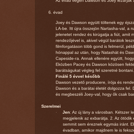
Az évad végén Dawson és Joey lezárják a
évad
Joey és Dawson együtt töltenek egy éjsz
LA-be. Itt újra összejön Nartasha-val, a
jelenetet rendez és kirúgatja a fiút, ami
rendezőjével is, akivel végül barátok lesz
filmforgatáson több gond is felmerül, pé
hónappal az után, hogy Natashát és Dawso
Capeside-ra. Annak ellenére együtt, hogy
Eközben Pacey és Dawson közösen fektetne
barátságukat végleg fel szeretné bontani
Finálé 5 évvel később
Dawson vezető producere, írója és rend
Dawson és a barátai életét dolgozza fel.
és megbeszéli Joey-val, hogy ők csak ba
Szerelmei
·
Jen
: Az új lány a városban. Kétszer 
megjelenik az exbarátja. 2. Az ötödi
semmit sem éreznek egymás iránt. Ekk
évadban, amikor majdnem le is feks