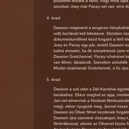
poszterét leszedi a falról, hogy most újba
azonban Joey már Pacey-vel van, erre dü
évad
Dawson megmenti a tengeren hánykolódó J
volt) kerítését kell lefestenie. Eközben 
dokumentumfilmet kezd forgatni a férfi éle
Joey és Pacey egy pár, amitől Dawson is
tudná elviselni, ha ők szexelnének (ami 
Dawson Gretchennel, Pacey nővérével kezd 
van itthon, lábadozik. Szerelem szövődik 
Miután szakítanak Gretchennel, a fiú újra 
évad
Dawson a suli után a Dél-Karolinai egyet
barátaihoz. Ekkor meghal az apja, minden
Jen-nel elmennek a Hookset filmfesztiválra
még), ekkor nyugszik meg, Jennel össze is 
Dawson és Oliver filmet kezdenek forgat
Dawson újra szeretné visszakapni Joey-t,
filmkritikussal, akinek az Oliverrel közös