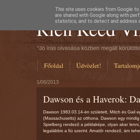
This site uses cookies from Google to d
are shared with Google along with perf
Rien Reed Vi
statistics, and to detect and address 
"Jó írás olvasása közben megáll körülötte
Főoldal
Üdvözlet!
Tartalomj
1/06/2013
Dawson és a Haverok: D
Dawson 1983.03.14-én született, Mitch és Gail egy
(Massachusetts) az otthona. Dawson egy mindig vi
Spielberg rendező a példaképe, olyan akar lenni
legalábbis a fiú szerint. Amatőr rendező, ám teh