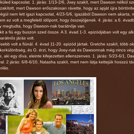
lküled kapcsolat. 1. járás: 1/13-2/6, Joey szakít, mert Dawson nélkül s
szakított, mert Dawson erőszakosan rávette, hogy az apját újra börtönbe
végül nem lett igazi kapcsolat, 4/23-5/6, igazából Dawson nem akarta, 
em ez volt a megfelelő időpont, hogy összejöjjenek. 4. járás: a 6. éva
oey megtudta, hogy Dawson-nak barátnője van.
akit a fiú egy buszon szed össze. A 3. évad 1-3. epizódjában volt egy al
arátnős járás volt.
sebb volt a fiúnál. 4. évad 11-20. epizód jártak. Gretche szakít, több o
, korkülönbség, és G. érzi, hogy Joey-nak és Dawsonnak még nincs vég
, aki egy díva, eleinte kifejezetten ellenszenves. 1. járás: 5/23-6/1, D
al. 2 járás: 6/8-6/10, Natasha szakít, mert nem látja kettejük hosszú táv
olás.