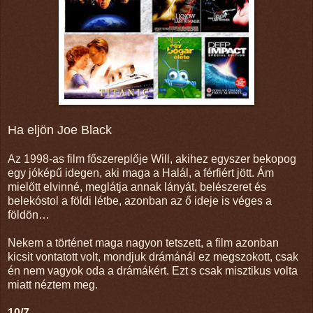
Ha eljön Joe Black
Az 1998-as film főszereplője Will, akihez egyszer bekopog
egy jóképű idegen, aki maga a Halál, a férfiért jött. Ám
mielőtt elvinné, meglátja annak lányát, belészeret és
belekóstol a földi létbe, azonban az ő ideje is véges a
földön…
Nekem a történet maga nagyon tetszett, a film azonban
kicsit vontatott volt, mondjuk drámánál ez megszokott, csak
én nem vagyok oda a drámákért. Ezt s csak misztikus volta
miatt néztem meg.
10/7