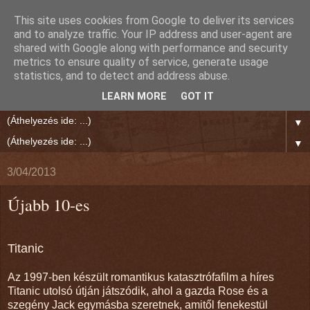
This site uses cookies from Google to deliver its services
Rien Reed Világa
and to analyze traffic. Your IP address and user-agent are
shared with Google along with performance and security
metrics to ensure quality of service, generate usage
"Jó írás olvasása közben megáll körülötted a világ." Polgár
statistics, and to detect and address abuse.
Ernő
LEARN MORE
GOT IT
▼
▼
3/04/2013
Újabb 10-es
Titanic
Az 1997-ben készült romantikus katasztrófafilm a híres
Titanic utolsó útján játszódik, ahol a gazda Rose és a
szegény Jack egymásba szeretnek, amitől fenekestül