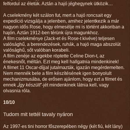
felfordul az életük. Aztán a hajó jéghegynek ütközik…
A cselekmény két szálon fut, mert a hajó roncsait egy
expedíció vizsgálja a jelenben, amihez jelentkezik a már
nagyon idős Rose, hogy elmesélje mi is történt akkoriban a
hajón. Aztán 1912-ben térünk újra magunkhoz.
A film cselekménye (Jack-et és Rose-t kivéve) teljesen
valósághű, a berendezések, ruhák, a hajó maga abszolút
valósághű, sőt valóban korabeli.
A film zenéje az egekbe röptette Celine Dion-t, az
énekesnőt, méltán. Ezt meg kell hallgatnia mindenkinek!
A filmet 11 Oscar-díjjal jutalmazták, igazán megérdemelten.
Nem mennék bele a film készítésének igen bonyolult
mechanizmusába, de erősen ajánlom, hogy ezt a filmet és
ennek „
Így készült
”-jét mindenkinek látnia kell, vagy
olvasnia róla.
10/10
Tudom mit tettél tavaly nyáron
Az 1997-es tini horror főszerepében négy (két fiú, két lány)