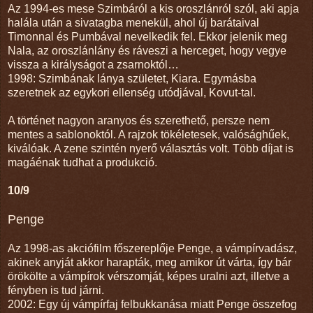
Az 1994-es mese Szimbáról a kis oroszlánról szól, aki apja
halála után a sivatagba menekül, ahol új barátaival
Timonnal és Pumbával nevelkedik fel. Ekkor jelenik meg
Nala, az oroszlánlány és ráveszi a herceget, hogy vegye
vissza a királyságot a zsarnoktól…
1998: Szimbának lánya születet, Kiara. Egymásba
szeretnek az egykori ellenség utódjával, Kovut-tal.
A történet nagyon aranyos és szerethető, persze nem
mentes a sablonoktól. A rajzok tökéletesek, valósághűek,
kiválóak. A zene szintén nyerő választás volt. Több díjat is
magáénak tudhat a produkció.
10/9
Penge
Az 1998-as akciófilm főszereplője Penge, a vámpírvadász,
akinek anyját akkor harapták, meg amikor út várta, így bár
örökölte a vámpírok vérszomját, képes uralni azt, illetve a
fényben is tud járni.
2002: Egy új vámpírfaj felbukkanása miatt Penge összefog