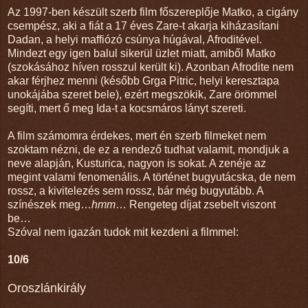
Az 1997-ben készült szerb film főszereplője Matko, a cigány
csempész, aki a fiát a 17 éves Zare-t akarja kiházasítani
Dadan, a helyi maffiózó csúnya húgával, Afroditével.
Mindezt egy igen balul sikerül üzlet miatt, amiből Matko
(szokásához híven rosszul került ki). Azonban Afrodite nem
akar férjhez menni (később Grga Pitric, helyi keresztapa
unokájába szeret bele), ezért megszökik, Zare örömmel
segíti, mert ő meg Ida-t a kocsmáros lányt szereti.
A film számomra érdekes, mert én szerb filmeket nem
szoktam nézni, de ez a rendező tudhat valamit, mondjuk a
neve alapján, Kusturica, nagyon is sokat. A zenéje az
megint valami fenomenális. A történet bugyutácska, de nem
rossz, a kivitelezés sem rossz, bár még bugyutább. A
színészek meg…
hmm
… Rengeteg díjat zsebelt viszont
be…
Szóval nem igazán tudok mit kezdeni a filmmel:
10/6
Oroszlánkirály