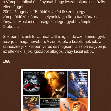
a Vámpírkirállyal és lányával, hogy leszámoljanak a közös
ellenséggel.
2004: Pengét az FBI üldözi, azért összefog egy
vámpírüldöző klánnal, melynek tagja öreg barátjának a
lánya is. Mostani ellenségük a legnagyobb vámpír:
Drakula…
Sok bőrt húzunk le…annál… Itt is igaz, de azért mindegyik
rész jó a maga nevében. A zenék jók, a kosztümök jók, a
színészek jók, kellően véres és mégsem, a sztori nagyon jó,
az effektek is jók. Igazából átlagos, vagy kicsit jobb…
10/8