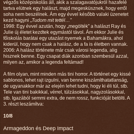
végzős középiskolás áll, akik a szalagavatójukról hazafelé
tartva elütnek egy halászt, majd megesküsznek, hogy erről
soha nem beszélnek. Ám egy évvel később valaki üzenetet
kezd hagyni „
Tudom mit tettél…”
1998: Egy évvel azután, hogy „megölték” a halászt Ray és
Julie új életet kezdtek egymástól távol. Ám ekkor Julie és
főiskolás barátai egy utazást nyernek a Bahamákra, ahol
kiderül, hogy nem csak a halász, de a fa is életben vannak.
2006: A halász története már csak városi legenda, alig
hisznek benne. Egy csapat diák azonban szembesül azzal,
milyen az, amikor a legenda feltámad!
A film olyan, mint minden más tini horror. A történet egy kissé
sablonos, lehet rajt izgulni, van benne kiszámíthatatlanság,
de ugyanakkor már az elején lehet tudni, hogy ki éli túl, stb.
Tele van tini bakikkal, vérrel, túlzásokkal, nagyzolásokkal,
stb. Igazából semmi extra, de nem rossz, funkcióját betölti. A
3. részt leszámítva:
10/8
Armageddon és Deep Impact