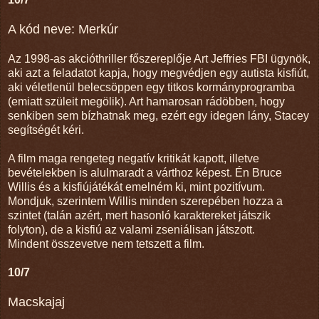
A kód neve: Merkúr
Az 1998-as akcióthriller főszereplője Art Jeffries FBI ügynök,
aki azt a feladatot kapja, hogy megvédjen egy autista kisfiút,
aki véletlenül belecsöppen egy titkos kormányprogramba
(emiatt szüleit megölik). Art hamarosan rádöbben, hogy
senkiben sem bízhatnak meg, ezért egy idegen lány, Stacey
segítségét kéri.
A film maga rengeteg negatív kritikát kapott, illetve
bevételekben is alulmaradt a várthoz képest. Én Bruce
Willis és a kisfiújátékát emelném ki, mint pozitívum.
Mondjuk, szerintem Willis minden szerepében hozza a
szintet (talán azért, mert hasonló karaktereket játszik
folyton), de a kisfiú az valami zseniálisan játszott.
Mindent összevetve nem tetszett a film.
10/7
Macskajaj