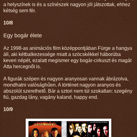
a helyszínek is és a színészek nagyon jól játszottak, ehhez
kétség sem fér.
10/8
Egy bogár élete
Az 1998-as animációs film középpontjában Fürge a hangya
áll, aki kétbalkezessége miatt a szöcskékkel háborúba
keveri népét, ezalatt megismer egy bogár-cirkuszt és magát
Atta hercegnőt is.
A figurák szépen és nagyon aranyosan vannak ábrázolva,
mondhatni valósághűen. A történet nagyon aranyos és
abszolút szerethető. Bár a sztori nem túl szokatlan: szegény
fiú, gazdag lány, vagány kaland, happy end.
10/9