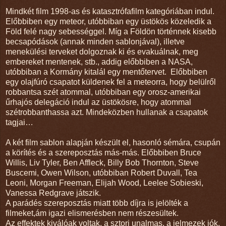
Mindkét film 1998-as és katasztrófafilm kategóriában indul.
Előbbiben egy meteor, utóbbiban egy üstökös közeledik a
Föld felé nagy sebességgel. Míg a Földön történnek kisebb
becsapódások (annak minden sablonjával), illetve
menekülési terveket dolgoznak ki és evakuálnak, meg
embereket mentenek, stb., addig előbbiben a NASA,
utóbbiban a Kormány kitalál egy mentőtervet.
Előbbiben
egy olajfúró csapatot küldenek fel a meteorra, hogy belülről
robbantsa szét atommal, utóbbiban egy orosz-amerikai
űrhajós delegáció indul az üstökösre, hogy atommal
szétrobbanthassa azt. Mindeközben hullanak a csapatok
tagjai…
A két film sablon alapján készült el, hasonló sémára, csupán
a körítés és a szereposztás más-más. Előbbiben Bruce
Willis, Liv Tyler, Ben Affleck, Billy Bob Thornton, Steve
Buscemi, Owen Wilson, utóbbiban Robert Duvall, Tea
Leoni, Morgan Freeman, Elijah Wood, Leelee Sobieski,
Vanessa Redgrave játszik.
A parádés szereposztás miatt több díjra is jelölték a
filmeket,ám igazi elismerésben nem részesültek.
Az effektek kiválóak voltak, a sztori unalmas, a jelmezek jók,