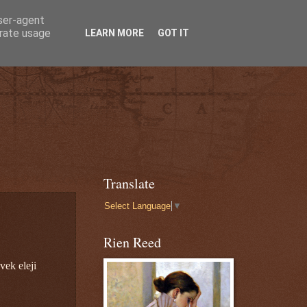
user-agent
erate usage
LEARN MORE
GOT IT
Translate
Select Language
▼
Rien Reed
vek eleji