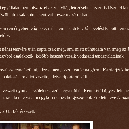
 egyáltalán nem hisz az elveszett világ létezésében, ezért is kíséri el kol
szült, de csak katonaként volt része utazásokban.
aszon reményében vág bele, más nem is érdekli. Jó nevelést kapott nemes
előle.
éhai testvére után kapta csak meg, ami miatt bűntudata van (meg az ál
vágyból csatlakozik, később hasznát veszik vadászati tapasztalatainak.
lóval szeretne befutni, illetve menyasszonyát lenyűgözni. Karrierjét kih
halálozási rovatot vezette, illetve riporterré vált.
ve veszett nyoma a szüleinek, azóta egyedül él. Rendkívül ügyes, lelemé
s maradt benne valami egykori nemes hölgységéből. Eredeti neve Abiga
, 2033-ból érkezett.