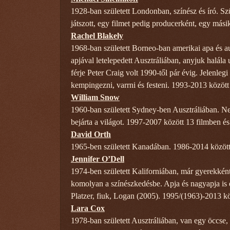
1928-ban született Londonban, színész és író. Sz
játszott, egy filmet pedig producerként, egy mási
Rachel Blakely
1968-ban született Borneo-ban amerikai apa és au
apjával letelepedett Ausztráliában, anyjuk halála 
férje Peter Craig volt 1990-től pár évig. Jelenle
kempingezni, varrni és festeni. 1993-2013 között 
William Snow
1960-ban született Sydney-ben Ausztráliában. Ne
bejárta a világot. 1997-2007 között 13 filmben é
David Orth
1965-ben született Kanadában. 1986-2014 között 6
Jennifer O’Dell
1974-ben született Kaliforniában, már gyerekként
komolyan a színészkedésbe. Apja és nagyapja is e
Platzer, fiuk, Logan (2005). 1995/(1963)-2013 kö
Lara Cox
1978-ban született Ausztráliában, van egy öccse, 