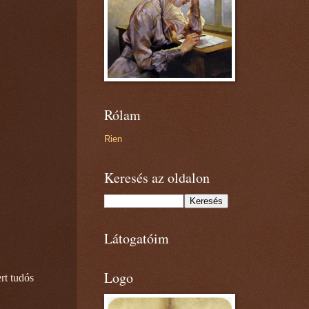
Rólam
Rien
Keresés az oldalon
Látogatóim
Logo
rt tudós