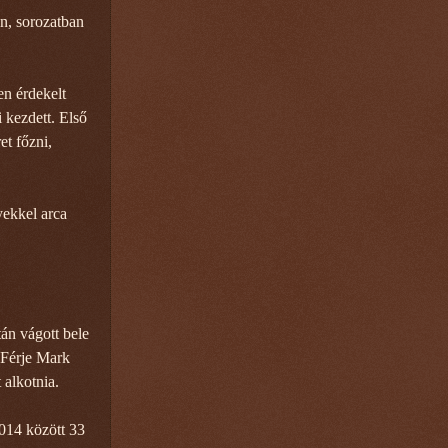
en, sorozatban
en érdekelt
i kezdett. Első
et főzni,
yekkel arca
án vágott bele
 Férje Mark
 alkotnia.
2014 között 33