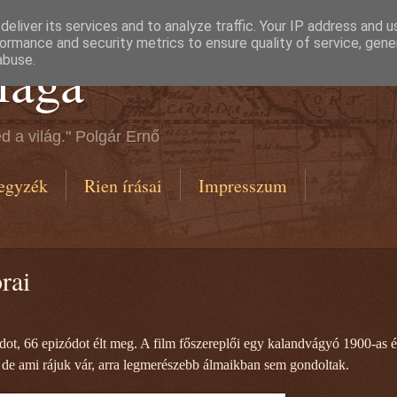
eliver its services and to analyze traffic. Your IP address and 
ormance and security metrics to ensure quality of service, gen
lága
abuse.
d a világ." Polgár Ernő
egyzék
Rien írásai
Impresszum
rai
ot, 66 epizódot élt meg. A film főszereplői egy kalandvágyó 1900-as é
k, de ami rájuk vár, arra legmerészebb álmaikban sem gondoltak.