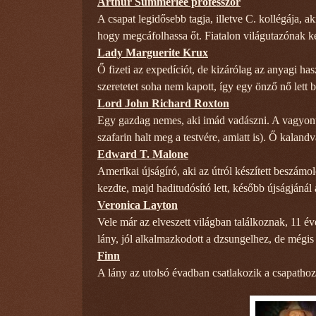
Arthur Summerlee professzor
A csapat legidősebb tagja, illetve C. kollégája, aki
hogy megcáfolhassa őt. Fiatalon világutazónak ké
Lady Marguerite Krux
Ő fizeti az expedíciót, de kizárólag az anyagi h
szeretetet soha nem kapott, így egy önző nő lett b
Lord John Richard Roxton
Egy gazdag nemes, aki imád vadászni. A vagyont n
szafarin halt meg a testvére, amiatt is). Ő kaland
Edward T. Malone
Amerikai újságíró, aki az útról készített beszámo
kezdte, majd haditudósító lett, később újságjánál a 
Veronica Layton
Vele már az elveszett világban találkoznak, 11 é
lány, jól alkalmazkodott a dzsungelhez, de mégi
Finn
A lány az utolsó évadban csatlakozik a csapathoz