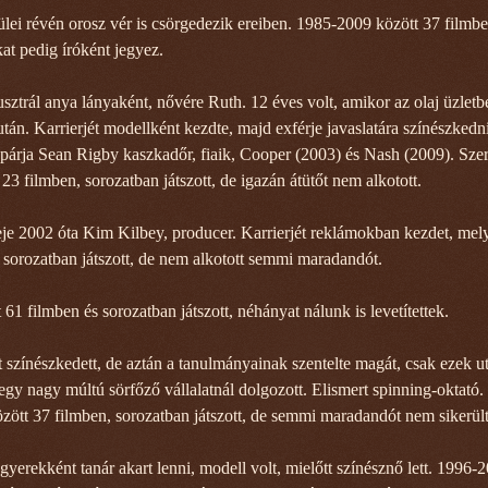
ülei révén orosz vér is csörgedezik ereiben. 1985-2009 között 37 filmb
kat pedig íróként jegyez.
sztrál anya lányaként, nővére Ruth. 12 éves volt, amikor az olaj üzletb
után. Karrierjét modellként kezdte, majd exférje javaslatára színészkedn
gi párja Sean Rigby kaszkadőr, fiaik, Cooper (2003) és Nash (2009). Szer
23 filmben, sorozatban játszott, de igazán átütőt nem alkotott.
je 2002 óta Kim Kilbey, producer. Karrierjét reklámokban kezdet, mel
s sorozatban játszott, de nem alkotott semmi maradandót.
1 filmben és sorozatban játszott, néhányat nálunk is levetítettek.
 színészkedett, de aztán a tanulmányainak szentelte magát, csak ezek ut
gy nagy múltú sörfőző vállalatnál dolgozott. Elismert spinning-oktató.
zött 37 filmben, sorozatban játszott, de semmi maradandót nem sikerült
gyerekként tanár akart lenni, modell volt, mielőtt színésznő lett. 1996-