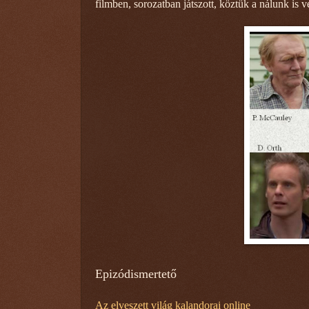
filmben, sorozatban játszott, köztük a nálunk is v
Epizódismertető
Az elveszett világ kalandorai online