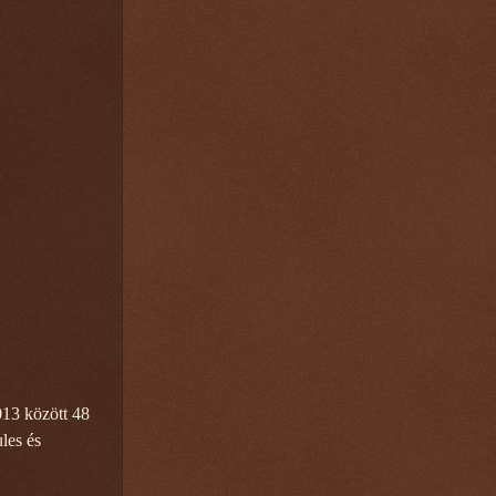
013 között 48
ules és