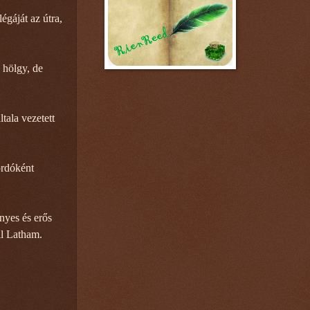
légáját az útra,
 hölgy, de
tala vezetett
ordóként
nyes és erős
il Latham.