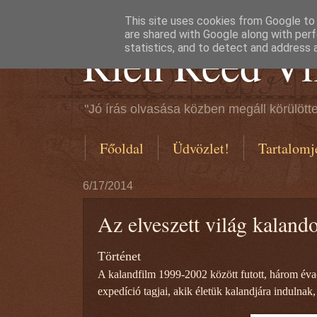
This site uses cookies from Google to d
are shared with Google along with perf
Rien Reed Vi
statistics, and to detect and address 
"Jó írás olvasása közben megáll körülötte
Főoldal
Üdvözlet!
Tartalomj
6/17/2014
Az elveszett világ kalando
Történet
A kalandfilm 1999-2002 között futott, három évad
expedíció tagjai, akik életük kalandjára indulna