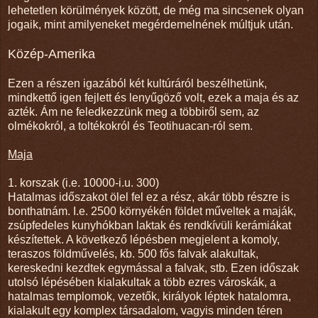
lehetetlen körülmények között, de még ma sincsenek olyan
jogaik, mint amilyeneket megérdemelnének múltjuk után.
Közép-Amerika
Ezen a részen igazából két kultúráról beszélhetünk,
mindkettő igen fejlett és lenyűgöző volt, ezek a maja és az
azték. Ám ne feledkezzünk meg a többiről sem, az
olmékokról, a toltékokról és Teotihuacan-ról sem.
Maja
1. korszak (i.e. 10000-i.u. 300)
Hatalmas időszakot ölel fel ez a rész, akár több részre is
bonthatnám. I.e. 2500 környékén földet műveltek a maják,
zsúpfedeles kunyhókban laktak és rendkívüli kerámiákat
készítettek. A következő lépésben megjelent a komoly,
teraszos földművelés, kb. 500 fős falvak alakultak,
kereskedni kezdtek egymással a falvak, stb. Ezen időszak
utolsó lépésében kialakultak a több ezres városkák, a
hatalmas templomok, vezetők, királyok léptek hatalomra,
kialakult egy komplex társadalom, vagyis minden téren