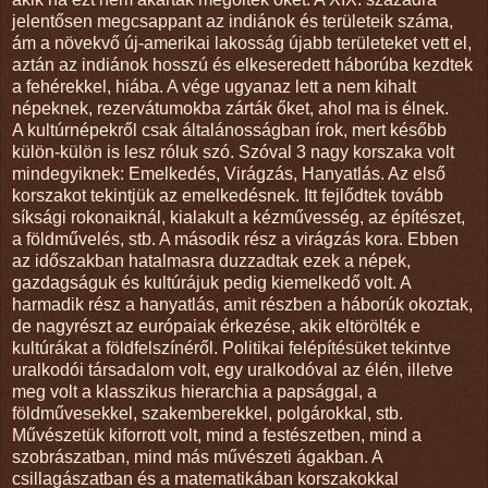
jelentősen megcsappant az indiánok és területeik száma,
ám a növekvő új-amerikai lakosság újabb területeket vett el,
aztán az indiánok hosszú és elkeseredett háborúba kezdtek
a fehérekkel, hiába. A vége ugyanaz lett a nem kihalt
népeknek, rezervátumokba zárták őket, ahol ma is élnek.
A kultúrnépekről csak általánosságban írok, mert később
külön-külön is lesz róluk szó. Szóval 3 nagy korszaka volt
mindegyiknek: Emelkedés, Virágzás, Hanyatlás. Az első
korszakot tekintjük az emelkedésnek. Itt fejlődtek tovább
síksági rokonaiknál, kialakult a kézművesség, az építészet,
a földművelés, stb. A második rész a virágzás kora. Ebben
az időszakban hatalmasra duzzadtak ezek a népek,
gazdagságuk és kultúrájuk pedig kiemelkedő volt. A
harmadik rész a hanyatlás, amit részben a háborúk okoztak,
de nagyrészt az európaiak érkezése, akik eltörölték e
kultúrákat a földfelszínéről. Politikai felépítésüket tekintve
uralkodói társadalom volt, egy uralkodóval az élén, illetve
meg volt a klasszikus hierarchia a papsággal, a
földművesekkel, szakemberekkel, polgárokkal, stb.
Művészetük kiforrott volt, mind a festészetben, mind a
szobrászatban, mind más művészeti ágakban. A
csillagászatban és a matematikában korszakokkal