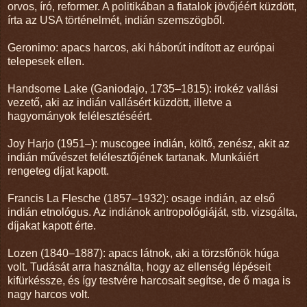
orvos, író, reformer. A politikában a fiatalok jövőjéért küzdött,
írta az USA történelmét, indián szemszögből.
Geronimo: apacs harcos, aki háborút indított az európai
telepesek ellen.
Handsome Lake (Ganiodajo, 1735–1815): irokéz vallási
vezető, aki az indián vallásért küzdött, illetve a
hagyományok felélesztéséért.
Joy Harjo (1951–): muscogee indián, költő, zenész, akit az
indián művészet felélesztőjének tartanak. Munkáiért
rengeteg díjat kapott.
Francis La Flesche (1857–1932): osage indián, az első
indián etnológus. Az indiánok antropológiáját, stb. vizsgálta,
díjakat kapott érte.
Lozen (1840–1887): apacs látnok, aki a törzsfőnök húga
volt. Tudását arra használta, hogy az ellenség lépéseit
kifürkéssze, és így testvére harcosait segítse, de ő maga is
nagy harcos volt.