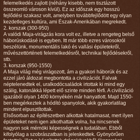
felemelkedés zajlott (néhány kisebb, nem tisztázott
összeomló városon kívül). Ez az időszak egy hosszú
fejlődési szakasz volt, amelyben továbbfejlődött egy olyan
kezdetleges kultúra, ami Észak-Amerikában megrekedt.
2. korszak (300-950)
A valódi Maja-virágzás kora volt ez, illetve a rengeteg belső
háborúskodásé is egyben. Itt már több ezres városokról
beszélünk, monumentális lakó és vallási épületekről,
művészettörténeti felemelkedésről, technikai fejlődésekről,
stb.
3. korszak (950-1550)
A Maja világ még virágozott, ám a gyakori háborúk és az
ezzel járó áldozat megbontotta a civilizációt. Falvak
néptelenedtek el, uralkodócsaládok irtottak ki mind egy
szálig, katonákká lépett elő szinte minden férfi. A civilizáció
igazából olyan 1400 környékén már hanyatlott. Majd 1550-
ben megérkeztek a hódító spanyolok, akik gyakorlatilag
mindent elpusztítottak.
Elsősorban az építészetben alkottak hatalmasat, mert ilyen
épületeket nem igen alkothattak volna, ha nincsenek
nagyon sok mérnöki képességnek a tudatában. Ebből
kifolyólag a szobrászatban is jeleskedtek. Gyönyörűen