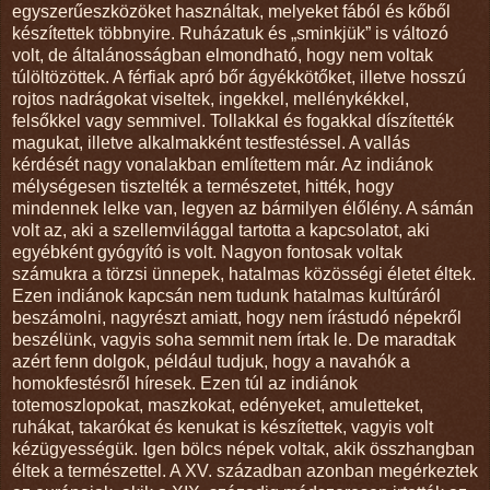
egyszerűeszközöket használtak, melyeket fából és kőből
készítettek többnyire. Ruházatuk és „sminkjük” is változó
volt, de általánosságban elmondható, hogy nem voltak
túlöltözöttek. A férfiak apró bőr ágyékkötőket, illetve hosszú
rojtos nadrágokat viseltek, ingekkel, mellénykékkel,
felsőkkel vagy semmivel. Tollakkal és fogakkal díszítették
magukat, illetve alkalmakként testfestéssel. A vallás
kérdését nagy vonalakban említettem már. Az indiánok
mélységesen tisztelték a természetet, hitték, hogy
mindennek lelke van, legyen az bármilyen élőlény. A sámán
volt az, aki a szellemvilággal tartotta a kapcsolatot, aki
egyébként gyógyító is volt. Nagyon fontosak voltak
számukra a törzsi ünnepek, hatalmas közösségi életet éltek.
Ezen indiánok kapcsán nem tudunk hatalmas kultúráról
beszámolni, nagyrészt amiatt, hogy nem írástudó népekről
beszélünk, vagyis soha semmit nem írtak le. De maradtak
azért fenn dolgok, például tudjuk, hogy a navahók a
homokfestésről híresek. Ezen túl az indiánok
totemoszlopokat, maszkokat, edényeket, amuletteket,
ruhákat, takarókat és kenukat is készítettek, vagyis volt
kézügyességük. Igen bölcs népek voltak, akik összhangban
éltek a természettel. A XV. században azonban megérkeztek