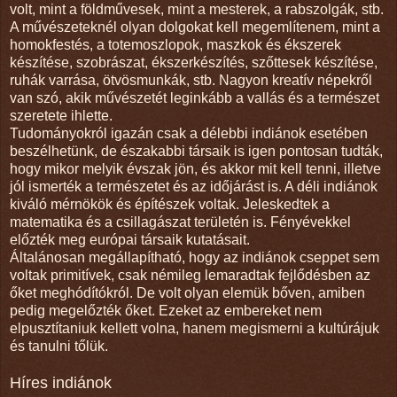
volt, mint a földművesek, mint a mesterek, a rabszolgák, stb.
A művészeteknél olyan dolgokat kell megemlítenem, mint a
homokfestés, a totemoszlopok, maszkok és ékszerek
készítése, szobrászat, ékszerkészítés, szőttesek készítése,
ruhák varrása, ötvösmunkák, stb. Nagyon kreatív népekről
van szó, akik művészetét leginkább a vallás és a természet
szeretete ihlette.
Tudományokról igazán csak a délebbi indiánok esetében
beszélhetünk, de északabbi társaik is igen pontosan tudták,
hogy mikor melyik évszak jön, és akkor mit kell tenni, illetve
jól ismerték a természetet és az időjárást is. A déli indiánok
kiváló mérnökök és építészek voltak. Jeleskedtek a
matematika és a csillagászat területén is. Fényévekkel
előzték meg európai társaik kutatásait.
Általánosan megállapítható, hogy az indiánok cseppet sem
voltak primitívek, csak némileg lemaradtak fejlődésben az
őket meghódítókról. De volt olyan elemük bőven, amiben
pedig megelőzték őket. Ezeket az embereket nem
elpusztítaniuk kellett volna, hanem megismerni a kultúrájuk
és tanulni tőlük.
Híres indiánok