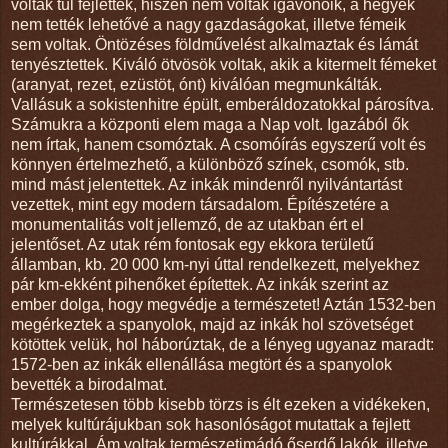
voltak túl fejlettek, hiszen nem voltak igavonóik, a hegyek
nem tették lehetővé a nagy gazdaságokat, illetve fémeik
sem voltak. Öntözéses földművelést alkalmaztak és lámát
tenyésztettek. Kiváló ötvösök voltak, akik a kitermelt fémeket
(aranyat, rezet, ezüstöt, ónt) kiválóan megmunkálták.
Vallásuk a sokistenhitre épült, emberáldozatokkal párosítva.
Számukra a központi elem maga a Nap volt. Igazából ők
nem írtak, hanem csomóztak. A csomóírás egyszerű volt és
könnyen értelmezhető, a különböző színek, csomók, stb.
mind mást jelentettek. Az inkák mindenről nyilvántartást
vezettek, mint egy modern társadalom. Építészetére a
monumentalitás volt jellemző, de az utakban ért el
jelentőset. Az utak rém fontosak egy ekkora területű
államban, kb. 20 000 km-nyi úttal rendelkezett, melyekhez
pár km-ekként pihenőket építettek. Az inkák szerint az
ember dolga, hogy megvédje a természetet! Aztán 1532-ben
megérkeztek a spanyolok, majd az inkák hol szövetséget
kötöttek velük, hol háborúztak, de a lényeg ugyanaz maradt:
1572-ben az inkák ellenállása megtört és a spanyolok
bevették a birodalmat.
Természetesen több kisebb törzs is élt ezeken a vidékeken,
melyek kultúrájukban sok hasonlóságot mutattak a fejlett
kultúrákkal. Ám voltak természetimádó őserdő lakók, illetve