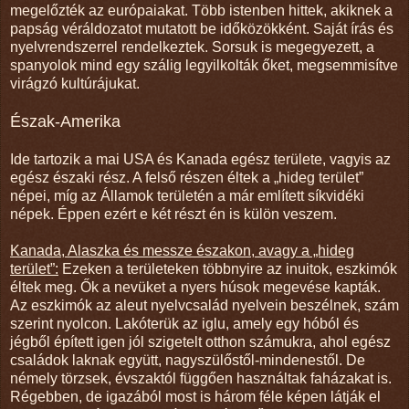
megelőzték az európaiakat. Több istenben hittek, akiknek a
papság véráldozatot mutatott be időközökként. Saját írás és
nyelvrendszerrel rendelkeztek. Sorsuk is megegyezett, a
spanyolok mind egy szálig legyilkolták őket, megsemmisítve
virágzó kultúrájukat.
Észak-Amerika
Ide tartozik a mai USA és Kanada egész területe, vagyis az
egész északi rész. A felső részen éltek a „hideg terület”
népei, míg az Államok területén a már említett síkvidéki
népek. Éppen ezért e két részt én is külön veszem.
Kanada, Alaszka és messze északon, avagy a „hideg
terület”:
Ezeken a területeken többnyire az inuitok, eszkimók
éltek meg. Ők a nevüket a nyers húsok megevése kapták.
Az eszkimók az aleut nyelvcsalád nyelvein beszélnek, szám
szerint nyolcon. Lakóterük az iglu, amely egy hóból és
jégből épített igen jól szigetelt otthon számukra, ahol egész
családok laknak együtt, nagyszülőstől-mindenestől. De
némely törzsek, évszaktól függően használtak faházakat is.
Régebben, de igazából most is három féle képen látják el