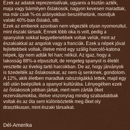
Ezek az adatok reprezentatívak, ugyanis a tisztán azték,
maja vagy bármilyen őslakosok, nagyon kevesen maradtak,
ma már csak %-os arányokban beszélhetünk, mondjuk
valaki 40%-ban őslakó, stb.
Ezek az emberek azonban nem végezték olyan nyomorultul,
mint északi társaik. Ennek több oka is volt, pedig a
spanyolok sokkal kegyetlenebbek voltak velük, mint az
északiakkal az angolok vagy a franciák. Ezek a népek jóval
fejlettebbek voltak, illetve mind egy szálig harcoló-katona
népek, így nem adták fel harc nélkül. Az igaz, hogy a
lakosság 88%-a elpusztult, de rengeteg spanyol is életét
vesztette az évekig tartó harcokban. De az, hogy járványok
is tizedelték az őslakosokat, az nem új senkinek, gondolom.
A 12%, akik életben maradtak rabszolgákká lettek, majd egy
idő után beépültek a spanyol kultúrába. Lényegében ezek
az őslakosok jobban jártak, mert nem zárták őket
rezervátumokba, illetve viszonylag mindig szabadabbak
voltak és az óta sem különböztetik meg őket oly
drasztikusan, mint északi társaikat.
Dél-Amerika