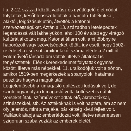
I.u. 2-12. század között vadász és gyűjtögető életmódot
folytattak, később összefutottak a harcoló Toltékokkal,
akiktől, leigázásuk után, átvették a katonai
szervezettségüket. Aztán a 13. században letelepedtek
legendássá vált lakhelyükön, ahol 100 év alatt egy virágzó
kultúrát alkottak meg. Katonai állam volt, ami többnyire
háborúzott vagy szövetségeket kötött, így esett, hogy 1502-
re érte el a csúcsot, amikor lakói száma elérte a 2 milliót.
Földművelő társadalom voltak, illetve állatokat is
tenyésztettek. Élénk kereskedelmet folytattak egymás
között, illetve más népekkel. 11. uralkodójuk volt a trónon,
amikor 1519-ben megérkeztek a spanyolok, hatalmas
pusztítás hagyva maguk után.
Legjelentősebb a kimagasló építészeti tudásuk volt, de
szinte ugyanolyan kimagasló volta költészet is náluk.
Verseket írtak, színműveket adtak elő, akrobatákkal,
színészekkel, stb. Az aztékoknak is volt naptára, ám az nem
oly jelentős, mint a majáké, bár kétség kívül fejlett volt.
Vallásuk alapja az emberáldozat volt, illetve rettenetesen
szigorúan szabályozták az emberek életét.