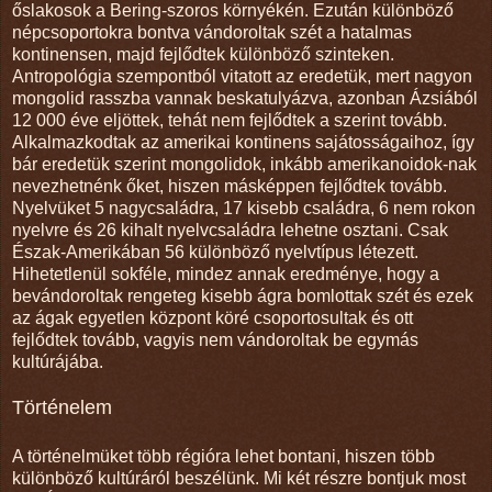
őslakosok a Bering-szoros környékén. Ezután különböző
népcsoportokra bontva vándoroltak szét a hatalmas
kontinensen, majd fejlődtek különböző szinteken.
Antropológia szempontból vitatott az eredetük, mert nagyon
mongolid rasszba vannak beskatulyázva, azonban Ázsiából
12 000 éve eljöttek, tehát nem fejlődtek a szerint tovább.
Alkalmazkodtak az amerikai kontinens sajátosságaihoz, így
bár eredetük szerint mongolidok, inkább amerikanoidok-nak
nevezhetnénk őket, hiszen másképpen fejlődtek tovább.
Nyelvüket 5 nagycsaládra, 17 kisebb családra, 6 nem rokon
nyelvre és 26 kihalt nyelvcsaládra lehetne osztani. Csak
Észak-Amerikában 56 különböző nyelvtípus létezett.
Hihetetlenül sokféle, mindez annak eredménye, hogy a
bevándoroltak rengeteg kisebb ágra bomlottak szét és ezek
az ágak egyetlen központ köré csoportosultak és ott
fejlődtek tovább, vagyis nem vándoroltak be egymás
kultúrájába.
Történelem
A történelmüket több régióra lehet bontani, hiszen több
különböző kultúráról beszélünk. Mi két részre bontjuk most