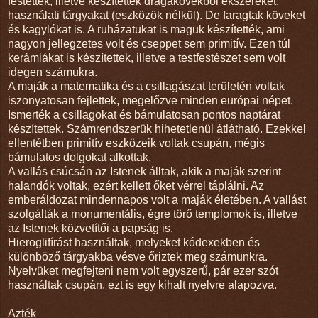
festettek, illetve készítettek drágakövekből ékszereket,
használati tárgyakat (eszközök nélkül). De faragtak köveket
és kagylókat is. A ruházatukat is maguk készítették, ami
nagyon jellegzetes volt és cseppet sem primitív. Ezen túl
kerámiákat is készítettek, illetve a testfestészet sem volt
idegen számukra.
A maják a matematika és a csillagászat területén voltak
iszonyatosan fejlettek, megelőzve minden európai népet.
Ismerték a csillagokat és bámulatosan pontos naptárat
készítettek. Számrendszerük hihetetlenül átlátható. Ezekkel
ellentétben primitív eszközeik voltak csupán, mégis
bámulatos dolgokat alkottak.
A vallás csúcsán az Istenek álltak, akik a maják szerint
halandók voltak, ezért kellett őket vérrel táplálni. Az
emberáldozat mindennapos volt a maják életében. A vallást
szolgálták a monumentális, égre törő templomok is, illetve
az Istenek közvetítői a papság is.
Hieroglifírást használtak, melyeket kódexekben és
különböző tárgyakba vésve őriztek meg számunkra.
Nyelvüket megfejteni nem volt egyszerű, pár ezer szót
használtak csupán, ezt is egy kihalt nyelvre alapozva.
Azték