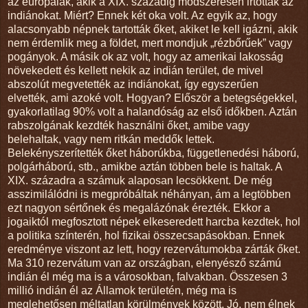
az európaiak, akik a XIX. századig módszeresen irtották az
indiánokat. Miért? Ennek két oka volt. Az egyik az, hogy
alacsonyabb népnek tartották őket, akiket le kell igázni, akik
nem érdemlik meg a földet, mert mondjuk „rézbőrűek” vagy
pogányok. A másik ok az volt, hogy az amerikai lakosság
növekedett és kellett nekik az indián terület, de mivel
abszolút megvetették az indiánokat, így egyszerűen
elvették, ami azoké volt. Hogyan? Először a betegségekkel,
gyakorlatilag 90% volt a halandóság az első időkben. Aztán
rabszolgának kezdték használni őket, amibe vagy
belehaltak, vagy nem ritkán meddők lettek.
Belekényszerítették őket háborúkba, függetlenedési háború,
polgárháború, stb., amikbe aztán többen bele is haltak. A
XIX. századra a számuk alaposan lecsökkent. De még
asszimilálódni is megpróbáltak néhányan, ám a legtöbben
ezt nagyon sértőnek és megalázónak érezték. Ekkor a
jogaiktól megfosztott népek elkeseredett harcba kezdtek, hol
a politika színterén, hol fizikai összecsapásokban. Ennek
eredménye viszont az lett, hogy rezervátumokba zárták őket.
Ma 310 rezervátum van az országban, elenyésző számú
indián él még ma is a városokban, falvakban. Összesen 3
millió indián él az Államok területén, még ma is
meglehetősen méltatlan körülmények között. Jó, nem élnek