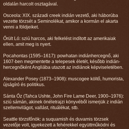
oldalán harcolt osztagával.
Osceola: XIX. századi creek indián vezető, aki háborúba
vezette törzsét a Seminolékat, amikor a kormán el akarta
venni a földjeiket.
Őrült Ló: sziú harcos, aki felkelést indított az amerikaiak
ellen, amit meg is nyert.
Pocahontas (1595–1617): powhatan indiánhercegnő, aki
1607-ben megmentette a telepesek életét, később indián-
hercegnőként Angliába utazott az indiánok képviseletében.
Alexander Posey (1873–1908): muscogee költő, humorista,
újságíró és politikus.
Sánta Őz (Tahca Ushte, John Fire Lame Deer, 1900–1976):
sziú sámán, akinek önéletrajzi könyvéből ismerjük z indián
szellemvilágot, vallást, rituálékat, stb.
Seattle törzsfőnök: a suquamish és duvamis törzsek
vezetője volt, igyekezett a fehérekkel együttműködni és