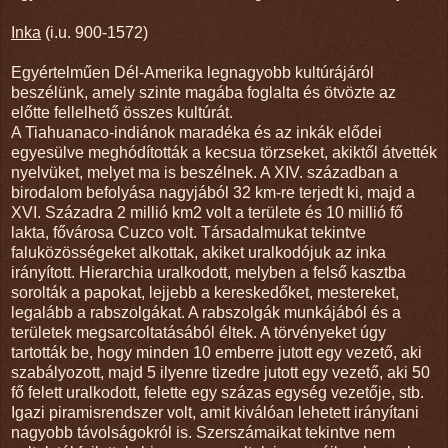
Inka
(i.u. 900-1572)
Egyértelműen Dél-Amerika legnagyobb kultúrájáról
beszélünk, amely szinte magába foglalta és ötvözte az
előtte fellelhető összes kultúrát.
A Tiahuanaco-indiánok maradéka és az inkák elődei
egyesülve meghódították a kecsua törzseket, akiktől átvették
nyelvüket, melyet ma is beszélnek. A XIV. században a
birodalom befolyása nagyjából 32 km-re terjedt ki, majd a
XVI. Századra 2 millió km2 volt a területe és 10 millió fő
lakta, fővárosa Cuzco volt. Társadalmukat tekintve
faluközösségeket alkottak, akiket uralkodójuk az inka
irányított. Hierarchia uralkodott, melyben a felső kasztba
sorolták a papokat, lejjebb a kereskedőket, mestereket,
legalább a rabszolgákat. A rabszolgák munkájából és a
területek megsarcoltatásából éltek. A törvényeket úgy
tartották be, hogy minden 10 emberre jutott egy vezető, aki
szabályozott, majd 5 ilyenre tizedre jutott egy vezető, aki 50
fő felett uralkodott, felette egy százas egység vezetője, stb.
Igazi piramisrendszer volt, amit kiválóan lehetett irányítani
nagyobb távolságokról is. Szerszámaikat tekintve nem