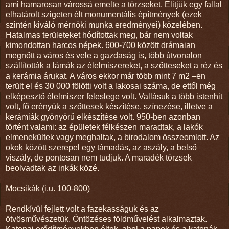
ami hamarosan várossá emelte a törzseket. Elitjük egy fallal
elhatárolt szigeten élt monumentális építmények (ezek
szintén kiváló mérnöki munka eredményei) közelében.
Hatalmas területeket hódítottak meg, bár nem voltak
kimondottan harcos népek. 600-700 között drámaian
megnőtt a város és vele a gazdaság is, több útvonalon
szállították a lámák az élelmiszereket, a szőtteseket a réz és
a kerámia árukat. A város ekkor már több mint 7 m2 –en
terült el és 30 000 fölötti volt a lakosai száma, de ettől még
elképesztő élelmiszer feleslege volt. Vallásuk a több istenhit
volt, fő erényük a szőttesek készítése, színezése, illetve a
kerámiák gyönyörű elkészítése volt. 950-ben azonban
történt valami: az épületek félkészen maradtak, a lakók
elmenekültek vagy meghaltak, a birodalom összeomlott. Az
okok között szerepel egy támadás, az aszály, a belső
viszály, de pontosan nem tudjuk. A maradék törzsek
beolvadtak az inkák közé.
Mocsikák
(i.u. 100-800)
Rendkívül fejlett volt a fazekasságuk és az
ötvösművészetük. Öntözéses földművelést alkalmaztak.