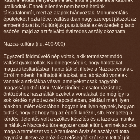
Katonai erődítményekben éltek, ahol a papok és a katonák
uralkodtak. Ennek ellenére nem beszélhetünk
társadalomról, mert az alapok hiányoztak. Monumentális
épületeket hozta létre, vallásukban nagy szerepet játszott az
emberáldozat is. Kultúrájuk pusztulását az évtizedekig tartó
esőzés, majd az azt felváltó évtizedes aszály okozhatta.
Nazca-kultúra
(i.u. 400-900)
Egyszerű földművelő nép voltak, akik természetimádó
vallást gyakoroltak. Különlegességük, hogy halottakat
magzati testtartásban hantolták el, illetve a Nazca-vonalak.
Erről mindenki hallhatott állatokat, stb. ábrázoló vonalak
vannak a sziklákba vésve, amelyeket csak nagyobb
magasságokból látni. Valószínűleg a csatornázáshoz,
öntözéshez használták ezeket a vonalakat, de még így is
sok kérdés nyitott ezzel kapcsolatban, például miért ilyen
alakban, miért ekkorában, hogyan lett ilyen egynek, hogyan
tudták, hogy ez hogy fog az égből kinézni, stb. Rengeteg a
kérdés. Jelentős volt a szőttes készítés és a fazekas munka
is náluk. A Nazca-kultúra egyszer csak eltűnt, aminek az oka
maga a természet volt. A területen árvíz és aszály váltotta
egymást, illetve az eróziókat elősegítő szél sem tett túl jót.