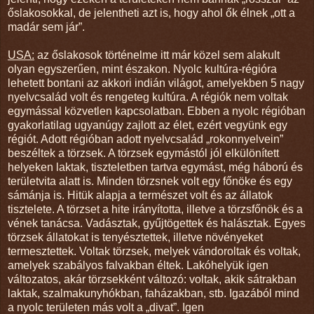
őslakosokkal, de jelentheti azt is, hogy ahol ők élnek „ott a
madár sem jár”.
USA:
az őslakosok történelme itt már közel sem alakult
olyan egyszerűen, mint északon. Nyolc kultúra-régióra
lehetett bontani az akkori indián világot, amelyekben 5 nagy
nyelvcsalád volt és rengeteg kultúra. A régiók nem voltak
egymással közvetlen kapcsolatban. Ebben a nyolc régióban
gyakorlatilag ugyanúgy zajlott az élet, ezért vegyünk egy
régiót. Adott régióban adott nyelvcsalád „rokonnyelvein”
beszéltek a törzsek. A törzsek egymástól jól elkülönített
helyeken laktak, tiszteletben tartva egymást, még háború és
területvita alatt is. Minden törzsnek volt egy főnöke és egy
sámánja is. Hitük alapja a természet volt és az állatok
tisztelete. A törzset a hite irányította, illetve a törzsfőnök és a
vének tanácsa. Vadásztak, gyűjtögettek és halásztak. Egyes
törzsek állatokat is tenyésztettek, illetve növényeket
termesztettek. Voltak törzsek, melyek vándoroltak és voltak,
amelyek szabályos falvakban éltek. Lakóhelyük igen
változatos, akár törzsekként változó: voltak, akik sátrakban
laktak, szalmakunyhókban, faházakban, stb. Igazából mind
a nyolc területen más volt a „divat”. Igen