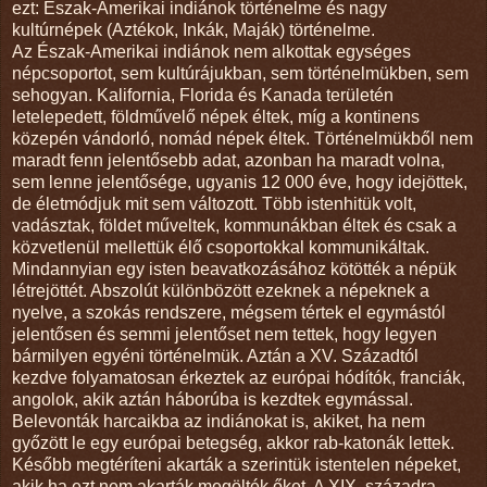
ezt: Észak-Amerikai indiánok történelme és nagy
kultúrnépek (Aztékok, Inkák, Maják) történelme.
Az Észak-Amerikai indiánok nem alkottak egységes
népcsoportot, sem kultúrájukban, sem történelmükben, sem
sehogyan. Kalifornia, Florida és Kanada területén
letelepedett, földművelő népek éltek, míg a kontinens
közepén vándorló, nomád népek éltek. Történelmükből nem
maradt fenn jelentősebb adat, azonban ha maradt volna,
sem lenne jelentősége, ugyanis 12 000 éve, hogy idejöttek,
de életmódjuk mit sem változott. Több istenhitük volt,
vadásztak, földet műveltek, kommunákban éltek és csak a
közvetlenül mellettük élő csoportokkal kommunikáltak.
Mindannyian egy isten beavatkozásához kötötték a népük
létrejöttét. Abszolút különbözött ezeknek a népeknek a
nyelve, a szokás rendszere, mégsem tértek el egymástól
jelentősen és semmi jelentőset nem tettek, hogy legyen
bármilyen egyéni történelmük. Aztán a XV. Századtól
kezdve folyamatosan érkeztek az európai hódítók, franciák,
angolok, akik aztán háborúba is kezdtek egymással.
Belevonták harcaikba az indiánokat is, akiket, ha nem
győzött le egy európai betegség, akkor rab-katonák lettek.
Később megtéríteni akarták a szerintük istentelen népeket,
akik ha ezt nem akarták megölték őket. A XIX. századra