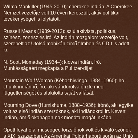
Wilma Mankiller (1945-2010): cherokee indián. A Cherokee
Nemzet vezetője volt 10 éven keresztül, aktív politikai
tevékenységet is folytatott.
Russell Means (1939-2012): sziú aktivista, politikus,
színész, zenész és író. Az Indián mozgalom vezetője volt,
szerepelt az Utolsó mohikán című filmben és CD-t is adott
ki.
N. Scott Momaday (1934–): kiowa indián, író.
Munkásságáért megkapta a Pulitzer-díjat.
Mountain Wolf Woman (Kéhachiwinga, 1884–1960): ho-
chunk indiánnő, író, aki vándorolva őrizte meg
függetlenségét és alakította saját vallását.
Mourning Dove (Humishuma, 1888–1936): írónő, aki egyike
volt az első indián szerzőknek, aki indiánokról írt. Kevert
indián, ám ő okanagan-nak mondta magát inkább.
Opothleyahola: muscogee törzsfőnök volt és kiváló szónok
a XIX. században. Az Amerikai Polgárháború során az Unió