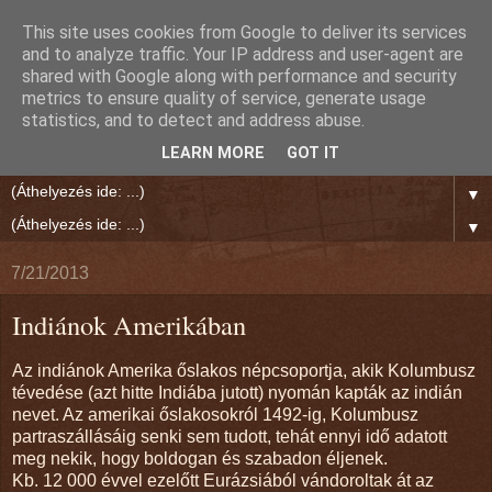
This site uses cookies from Google to deliver its services
Rien Reed Világa
and to analyze traffic. Your IP address and user-agent are
shared with Google along with performance and security
metrics to ensure quality of service, generate usage
"Jó írás olvasása közben megáll körülötted a világ." Polgár
statistics, and to detect and address abuse.
Ernő
LEARN MORE
GOT IT
▼
▼
7/21/2013
Indiánok Amerikában
Az indiánok Amerika őslakos népcsoportja, akik Kolumbusz
tévedése (azt hitte Indiába jutott) nyomán kapták az indián
nevet. Az amerikai őslakosokról 1492-ig, Kolumbusz
partraszállásáig senki sem tudott, tehát ennyi idő adatott
meg nekik, hogy boldogan és szabadon éljenek.
Kb. 12 000 évvel ezelőtt Eurázsiából vándoroltak át az