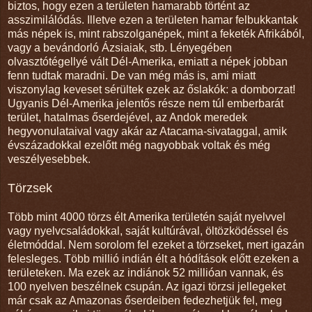
biztos, hogy ezen a területen hamarabb történt az
asszimilálódás. Illetve ezen a területen hamar felbukkantak
más népek is, mint rabszolganépek, mint a feketék Afrikából,
vagy a bevándorló Ázsiaiak, stb. Lényegében
olvasztótégellyé vált Dél-Amerika, emiatt a népek jobban
fenn tudtak maradni. De van még más is, ami miatt
viszonylag keveset sérültek ezek az őslakók: a domborzat!
Ugyanis Dél-Amerika jelentős része nem túl emberbarát
terület, hatalmas őserdejével, az Andok meredek
hegyvonulataival vagy akár az Atacama-sivataggal, amik
évszázadokkal ezelőtt még nagyobbak voltak és még
veszélyesebbek.
Törzsek
Több mint 4000 törzs élt Amerika területén saját nyelvvel
vagy nyelvcsaládokkal, saját kultúrával, öltözködéssel és
életmóddal. Nem sorolom fel ezeket a törzseket, mert igazán
felesleges. Több millió indián élt a hódítások előtt ezeken a
területeken. Ma ezek az indiánok 52 millióan vannak, és
100 nyelven beszélnek csupán. Az igazi törzsi jellegeket
már csak az Amazonas őserdeiben fedezhetjük fel, meg