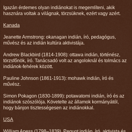
Igazán érdemes olyan indiánokat is megemlíteni, akik
hasznára voltak a világnak, törzsüknek, ezért vagy azért.
Kanada
Jeanette Armstrong: okanagan indián, író, pedagógus,
művész és az indián kultúra aktivistája.
Andrew Blackbird (1814-1908): ottawa indián, történész,
törzsfőnök, író. Tanácsadó volt az angoloknál és tolmács az
indiánok-fehérek között.
Pauline Johnson (1861-1913): mohawk indián, író és
művész.
Simon Pokagon (1830-1899): potawatomi indián, író és az
indiánok szószólója. Követelte az államok kormányától,
hogy bánjon tisztességesen az indiánokkal.
USA
William Apess (1798–1839). Pequot indián, író, aktivista és