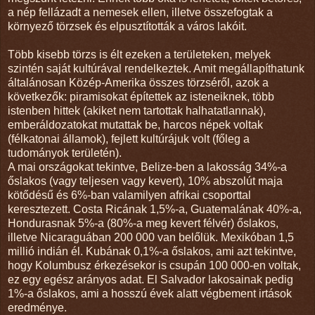
a nép fellázadt a nemesek ellen, illetve összefogtak a
környező törzsek és elpusztították a város lakóit.
Több kisebb törzs is élt ezeken a területeken, melyek
szintén saját kultúrával rendelkeztek. Amit megállapíthatunk
általánosan Közép-Amerika összes törzséről, azok a
következők: piramisokat építettek az isteneiknek, több
istenben hittek (akiket nem tartottak halhatatlannak),
emberáldozatokat mutattak be, harcos népek voltak
(félkatonai államok), fejlett kultúrájuk volt (főleg a
tudományok területén).
A mai országokat tekintve, Belize-ben a lakosság 34%-a
őslakos (vagy teljesen vagy kevert), 10% abszolút maja
kötődésű és 6%-ban valamilyen afrikai csoporttal
keresztezett. Costa Ricának 1,5%-a, Guatemalának 40%-a,
Hondurasnak 5%-a (80%-a meg kevert félvér) őslakos,
illetve Nicaraguában 200 000 van belőlük. Mexikóban 1,5
millió indián él. Kubának 0,1%-a őslakos, ami azt tekintve,
hogy Kolumbusz érkezésekor is csupán 100 000-en voltak,
ez egy egész arányos adat. El Salvador lakosainak pedig
1%-a őslakos, ami a hosszú évek alatt végbement irtások
eredménye.