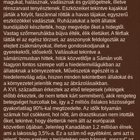
magukat, halásznak, vadásznak és gyűjtögetnek, illetve
rénszarvast tenyésztenek. Eszközeiket tekintve kajakkal
járták a folyót, faszánnal rótták a havas tájakat, egyszerű
eszközökkel vadásztak. Ruházatukat a leölt állatok
bundájából készítették, hogy megvédje őket a hidegtől.
Vastag szőrmeruhákba bújva élték, élik életüket. A férfiak
látták el az egész törzset, az asszonyok feldolgozták az
elejtett zsákmányokat, illetve gondoskodjanak a
gyerekekről, idősekről. Vallásukat tekintve a
sámánizmusban hittek, hitük közvetítője a Sámán volt.
Nagyon fontos szerepe volt a hiedelemvilágukban az
állatoknak a környezetnek. Művészetük egészét is a
hiedelemvilág adja, hiszen minden tekintetben állatokat és
a környezetet jelenítik meg az ábrázolásaikban.
A XVI. században érkeztek az első telepesek (vikingek
előbb érkeztek, de nem tettek kárt semmiben), akik rengeteg
betegséget hurcoltak be, így a 2 milliós őslakos közösséget
gyakorlatilag 90%-kal megtizedelte. Az idők folyamán
számuk hol csökkent, hol nőtt, ám drasztikusan nem irtották
őket, tekintve, hogy életterük nem állt az európaiak
közvetlen útjában. Jelenleg Kanadában 1,2 millióan élnek,
ami a lakosság 3,5%-a. Ez a szám nő egyébként, ami azt is
jelenti, hogy ezeken a területeken nem bánnak „rosszul” az