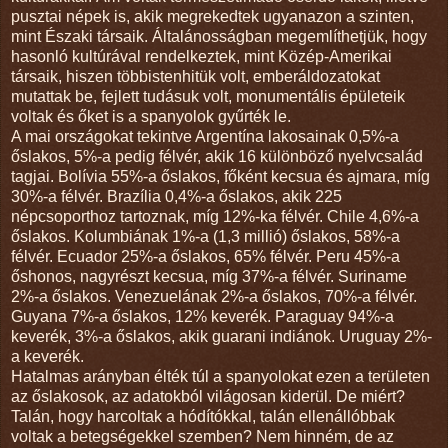
pusztai népek is, akik megrekedtek ugyanazon a szinten,
mint Északi társaik. Általánosságban megemlíthetjük, hogy
hasonló kultúrával rendelkeztek, mint Közép-Amerikai
társaik, hiszen többistenhitük volt, emberáldozatokat
mutattak be, fejlett tudásuk volt, monumentális épületeik
voltak és őket is a spanyolok gyűrték le.
A mai országokat tekintve Argentína lakosainak 0,5%-a
őslakos, 5%-a pedig félvér, akik 16 különböző nyelvcsalád
tagjai. Bolívia 55%-a őslakos, főként kecsua és ajmara, míg
30%-a félvér. Brazília 0,4%-a őslakos, akik 225
népcsoporthoz tartoznak, míg 12%-ka félvér. Chile 4,6%-a
őslakos. Kolumbiának 1%-a (1,3 millió) őslakos, 58%-a
félvér. Ecuador 25%-a őslakos, 65% félvér. Peru 45%-a
őshonos, nagyrészt kecsua, míg 37%-a félvér. Suriname
2%-a őslakos. Venezuelának 2%-a őslakos, 70%-a félvér.
Guyana 7%-a őslakos, 12% keverék. Paraguay 94%-a
keverék, 3%-a őslakos, akik guarani indiánok. Uruguay 2%-
a keverék.
Hatalmas arányban élték túl a spanyolokat ezen a területen
az őslakosok, az adatokból világosan kiderül. De miért?
Talán, hogy harcoltak a hódítókkal, talán ellenállóbbak
voltak a betegségekkel szemben? Nem hinném, de az