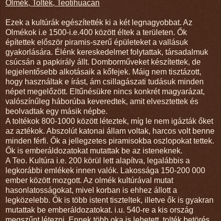
Olmék, Tolték, Teotihuacan
Ezek a kultúrák egészítették ki a két legnagyobbat. Az
Olmékok i.e 1500-i.e.400 között éltek a területen. Ők
építettek először piramis-szerű épületeket a vallásuk
gyakorlására. Élénk kereskedelmet folytattak, társadalmuk
csúcsán a papkirály állt. Domborműveket készítettek, de
legjelentősebb alkotásaik a kőfejek. Máig nem tisztázott,
hogy használtak e írást, ám csillagászati tudásuk minden
népet megelőzött. Eltűnésükre nincs konkrét magyarázat,
valószínűleg háborúba keveredtek, amit elvesztettek és
beolvadtak egy másik népbe.
A toltékok 800-1000 között léteztek, míg le nem igázták őket
az aztékok. Abszolút katonai állam voltak, harcos volt benne
minden férfi. Ők a jellegzetes piramisokba oszlopokat tettek.
Ők is emberáldozatokat mutattak be az isteneknek.
A Teo. Kultúra i.e. 200 körül lett alapítva, legalábbis a
legkorábbi emlékek innen valók. Lakossága 150-200 000
ember között mozgott. Az olmék kultúrával mutat
hasonlatosságokat, mivel korban is ehhez állott a
legközelebb. Ők is több istent tiszteltek, illetve ők is gyakran
mutattak be emberáldozatokat. i.u. 540-re a kis ország
megszűnt létezni. Ennek több oka is lehetett, tolték betörés,