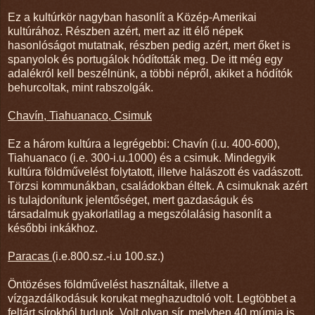
Ez a kultúrkör nagyban hasonlít a Közép-Amerikai
kultúrához. Részben azért, mert az itt élő népek
hasonlóságot mutatnak, részben pedig azért, mert őket is
spanyolok és portugálok hódították meg. De itt még egy
adalékról kell beszélnünk, a többi népről, akiket a hódítók
behurcoltak, mint rabszolgák.
Chavín, Tiahuanaco, Csimuk
Ez a három kultúra a legrégebbi: Chavín (i.u. 400-600),
Tiahuanaco (i.e. 300-i.u.1000) és a csimuk. Mindegyik
kultúra földművelést folytatott, illetve halászott és vadászott.
Törzsi kommunákban, családokban éltek. A csimuknak azért
is tulajdonítunk jelentőséget, mert gazdaságuk és
társadalmuk gyakorlatilag a megszólalásig hasonlít a
későbbi inkákhoz.
Paracas
(i.e.800.sz.-i.u 100.sz.)
Öntözéses földművelést használtak, illetve a
vízgazdálkodásuk korukat meghazudtoló volt. Legtöbbet a
feltárt sírokból tudunk. Volt olyan sír, melyben 40 múmia is