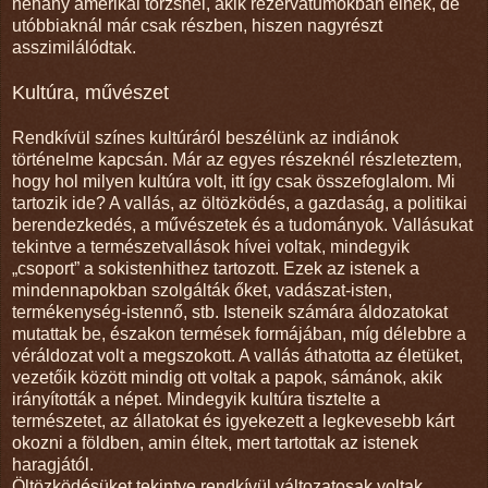
néhány amerikai törzsnél, akik rezervátumokban élnek, de
utóbbiaknál már csak részben, hiszen nagyrészt
asszimilálódtak.
Kultúra, művészet
Rendkívül színes kultúráról beszélünk az indiánok
történelme kapcsán. Már az egyes részeknél részleteztem,
hogy hol milyen kultúra volt, itt így csak összefoglalom. Mi
tartozik ide? A vallás, az öltözködés, a gazdaság, a politikai
berendezkedés, a művészetek és a tudományok. Vallásukat
tekintve a természetvallások hívei voltak, mindegyik
„csoport” a sokistenhithez tartozott. Ezek az istenek a
mindennapokban szolgálták őket, vadászat-isten,
termékenység-istennő, stb. Isteneik számára áldozatokat
mutattak be, északon termések formájában, míg délebbre a
véráldozat volt a megszokott. A vallás áthatotta az életüket,
vezetőik között mindig ott voltak a papok, sámánok, akik
irányították a népet. Mindegyik kultúra tisztelte a
természetet, az állatokat és igyekezett a legkevesebb kárt
okozni a földben, amin éltek, mert tartottak az istenek
haragjától.
Öltözködésüket tekintve rendkívül változatosak voltak.