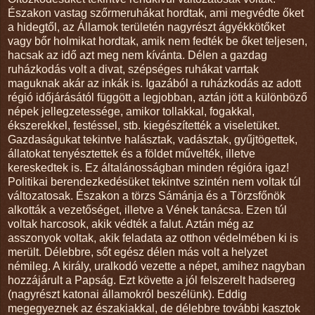
Északon vastag szőrmeruhákat hordtak, ami megvédte őket
a hidegtől, az Államok területén nagyrészt ágyékkötőket
vagy bőr holmikat hordtak, amik nem fedték be őket teljesen,
hacsak az idő azt meg nem kívánta. Délen a gazdag
ruházkodás volt a divat, szépséges ruhákat varrtak
maguknak akár az inkák is. Igazából a ruházkodás az adott
régió időjárásától függött a legjobban, aztán jött a különböző
népek jellegzetessége, amikor tollakkal, fogakkal,
ékszerekkel, festéssel, stb. kiegészítették a viseletüket.
Gazdaságukat tekintve halásztak, vadásztak, gyűjtögettek,
állatokat tenyésztettek és a földet művelték, illetve
kereskedtek is. Ez általánosságban minden régióra igaz!
Politikai berendezkedésüket tekintve szintén nem voltak túl
változatosak. Északon a törzs Sámánja és a Törzsfőnök
alkották a vezetőséget, illetve a Vének tanácsa. Ezen túl
voltak harcosok, akik védték a falut. Aztán még az
asszonyok voltak, akik feladata az otthon védelmében ki is
merült. Délebbre, sőt egész délen más volt a helyzet
némileg. A király, uralkodó vezette a népet, amihez nagyban
hozzájárult a Papság. Ezt követte a jól felszerelt hadsereg
(nagyrészt katonai államokról beszélünk). Eddig
megegyeznek az északiakkal, de délebbre további kasztok