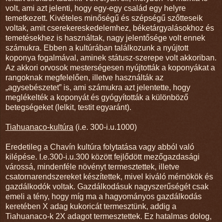
volt, ami azt jelenti, hogy egy-egy család egy helyre
temetkezett. Kivételes minőségű és szépségű szőtteseik
voltak, amit cserekereskedelemhez, béketárgyalásokhoz és
temetésekhez is használtak, nagy jelentősége volt ennek
számukra. Ebben a kultúrában találkozunk a nyújtott
koponya fogalmával, aminek státusz-szerepe volt akkoriban.
Az akkori orvosok mesterségesen nyújtották a koponyákat a
rangoknak megfelelően, illetve használták az
„agysebészetet” is, ami számukra azt jelentette, hogy
meglékelték a koponyát és gyógyították a különböző
betegségeket (lelkit, testit egyaránt).
Tiahuanaco-kultúra
(i.e. 300-i.u.1000)
Eredetileg a Chavín kultúra folytatása vagy abból való
kilépése. I.e.300-i.u.300 között fejlődött mezőgazdasági
várossá, mindenféle növényt termesztettek, illetve
csatornarendszereket készítettek, mivel kiváló mérnökök és
gazdálkodók voltak. Gazdálkodásuk nagyszerűségét csak
emeli a tény, hogy míg ma a hagyományos gazdálkodás
keretében X adag kukoricát termesztünk, addig a
Tiahuanaco-k 2X adagot termesztettek. Ez hatalmas dolog,