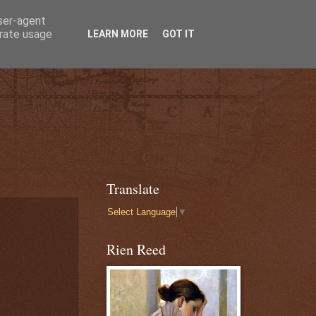
user-agent
erate usage
LEARN MORE
GOT IT
Translate
Select Language
▼
Rien Reed