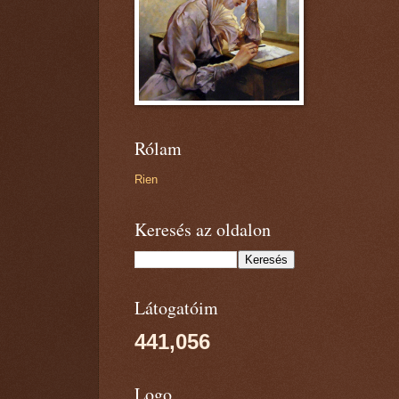
Rólam
Rien
Keresés az oldalon
Látogatóim
441,056
Logo