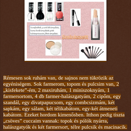
Rémesen sok ruhám van, de sajnos nem tükrözik az
egyéniségem. Sok farmerom, topom és pulcsim van, 2
„kisfekete”-ém, 2 maxiruhám, 1 miniszoknyám, 1
farmersortom, 4 db farmer-halászgatyám, 2 cipőm, egy
szandál, egy divatpapucsom, egy combcsizmám, két
sapkám, egy sálam, két télikabátom, egy-két átmeneti
kabátom. Ezeket hordom kimenősben. Itthon pedig tiszta
„csöves” cuccaim vannak: topok és pólók nyárra,
halászgatyók és két farmersort, télre pulcsik és macinacik.