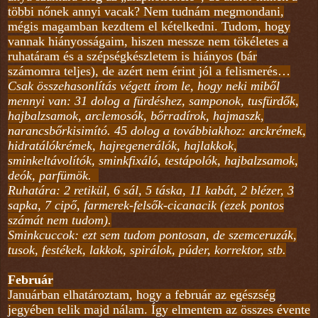
többi nőnek annyi vacak? Nem tudnám megmondani,
mégis magamban kezdtem el kételkedni. Tudom, hogy
vannak hiányosságaim, hiszen messze nem tökéletes a
ruhatáram és a szépségkészletem is hiányos (bár
számomra teljes), de azért nem érint jól a felismerés…
Csak összehasonlítás végett írom le, hogy neki miből
mennyi van: 31 dolog a fürdéshez, samponok, tusfürdők,
hajbalzsamok, arclemosók, bőrradírok, hajmaszk,
narancsbőrkisimító. 45 dolog a továbbiakhoz: arckrémek,
hidratálókrémek, hajregenerálók, hajlakkok,
sminkeltávolítók, sminkfixáló, testápolók, hajbalzsamok,
deók, parfümök.
Ruhatára: 2 retikül, 6 sál, 5 táska, 11 kabát, 2 blézer, 3
sapka, 7 cipő, farmerek-felsők-cicanacik (ezek pontos
számát nem tudom).
Sminkcuccok: ezt sem tudom pontosan, de szemceruzák,
tusok, festékek, lakkok, spirálok, púder, korrektor, stb.
Február
Januárban elhatároztam, hogy a február az egészség
jegyében telik majd nálam. Így elmentem az összes évente