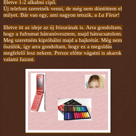
Illetve 1-2 alkalmi cipő.
Új telefont szeretnék venni, de még nem döntöttem el
milyet. Bár van egy, ami nagyon tetszik, a
La Fleur
!
Illetve itt az ideje az új frizurának is. Arra gondoltam,
hogy a fufrumat hátranövesztem, majd hátracsatolom.
Meg szeretném kipróbálni majd a hajkrétát. Még nem
őszülök, így arra gondoltam, hogy ez a megoldás
megfelelő lesz nekem. Persze előtte vágatni is akarok
valami fazont.