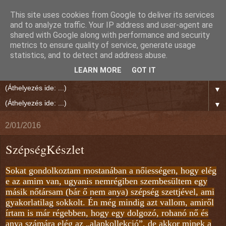
This site uses cookies from Google to deliver its services
Rien Reed Világa
and to analyze traffic. Your IP address and user-agent are
shared with Google along with performance and security
metrics to ensure quality of service, generate usage
"Jó írás olvasása közben megáll körülötted a világ." Polgár
statistics, and to detect and address abuse.
Ernő
LEARN MORE
GOT IT
▼
▼
2/01/2016
SzépségKészlet
Sokat gondolkoztam mostanában a nőiességen, hogy elég
e az amim van, ugyanis nemrégiben szembesültem egy
másik nőtársam (bár ő nem anya) szépség szettjével, ami
gyakorlatilag sokkolt. Én még mindig azt vallom, amiről
írtam is már régebben, hogy egy dolgozó, rohanó nő és
anya számára elég az „alapkollekció”, de akkor minek a