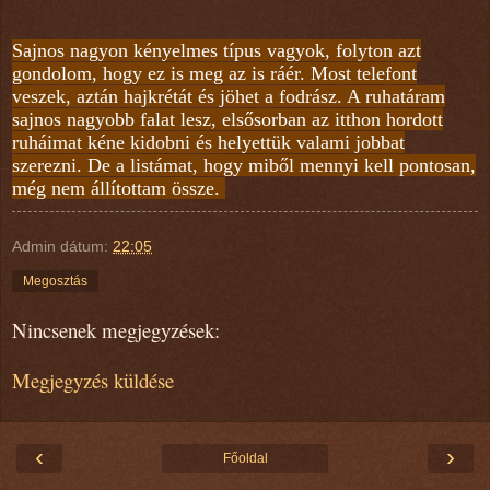
Sajnos nagyon kényelmes típus vagyok, folyton azt
gondolom, hogy ez is meg az is ráér. Most telefont
veszek, aztán hajkrétát és jöhet a fodrász. A ruhatáram
sajnos nagyobb falat lesz, elsősorban az itthon hordott
ruháimat kéne kidobni és helyettük valami jobbat
szerezni. De a listámat, hogy miből mennyi kell pontosan,
még nem állítottam össze.
Admin
dátum:
22:05
Megosztás
Nincsenek megjegyzések:
Megjegyzés küldése
‹
›
Főoldal