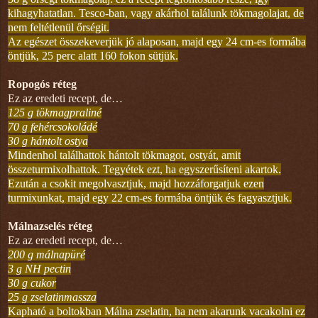
kihagyhatatlan. Tesco-ban, vagy akárhol találunk tökmagolajat, de
nem feltétlenül őrségit.
Az egészet összekeverjük jó alaposan, majd egy 24 cm-es formába
öntjük, 25 perc alatt 160 fokon sütjük.
Ropogós réteg
Ez az eredeti recept, de…
125 g tökmagpraliné
70 g fehércsokoládé
30 g hántolt ostya
Mindenhol találhattok hántolt tökmagot, ostyát, amit
összeturmixolhattok. Tegyétek ezt, ha egyszerűsíteni akartok.
Ezután a csokit megolvasztjuk, majd hozzáforgatjuk ezen
turmixunkat, majd egy 22 cm-es formába öntjük és fagyasztjuk.
Málnazselés réteg
Ez az eredeti recept, de…
200 g málnapüré
3 g NH pectin
30 g cukor
25 g zselatinmassza
Kapható a boltokban Málna zselatin, ha nem akarunk vacakolni ez