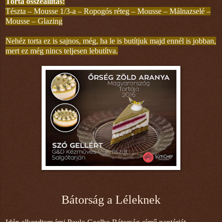
Torta összeállítás:
Tészta – Mousse 1/3-a – Ropogós réteg – Mousse – Málnazselé –
Mousse – Glazing
Nehéz torta ez is sajnos, még, ha le is butítjuk majd ennél is jobban,
mert ez még nincs teljesen lebutítva.
Bátorság a Léleknek