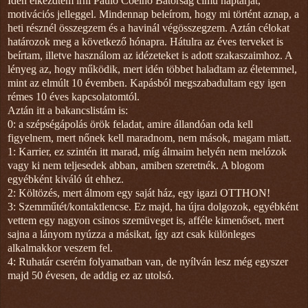
Idén elkezdtem írni Paulo Coelho Bátorság című naptárját,
motivációs jelleggel. Mindennap beleírom, hogy mi történt aznap, a
heti résznél összegzem és a havinál végösszegzem. Aztán célokat
határozok meg a következő hónapra. Hátulra az éves terveket is
beírtam, illetve használom az idézeteket is adott szakaszaimhoz. A
lényeg az, hogy működik, mert idén többet haladtam az életemmel,
mint az elmúlt 10 évemben. Kapásból megszabadultam egy igen
rémes 10 éves kapcsolatomtól.
Aztán itt a bakancslistám is:
0: a szépségápolás örök feladat, amire állandóan oda kell
figyelnem, mert nőnek kell maradnom, nem mások, magam miatt.
1: Karrier, ez szintén itt marad, míg álmaim helyén nem melózok
vagy ki nem teljesedek abban, amiben szeretnék. A blogom
egyébként kiváló út ehhez.
2: Költözés, mert álmom egy saját ház, egy igazi OTTHON!
3: Szemműtét/kontaktlencse. Ez majd, ha újra dolgozok, egyébként
vettem egy nagyon csinos szemüveget is, afféle kimenőset, mert
sajna a lányom nyúzza a másikat, így azt csak különleges
alkalmakkor veszem fel.
4: Ruhatár cserém folyamatban van, de nyílván lesz még egyszer
majd 50 évesen, de addig ez az utolsó.