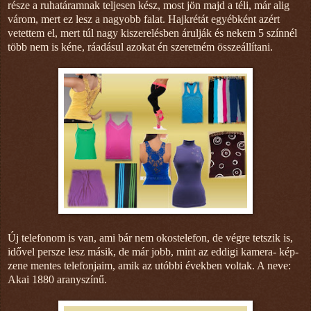
része a ruhatáramnak teljesen kész, most jön majd a téli, már alig
várom, mert ez lesz a nagyobb falat. Hajkrétát egyébként azért
vetettem el, mert túl nagy kiszerelésben árulják és nekem 5 színnél
több nem is kéne, ráadásul azokat én szeretném összeállítani.
Új telefonom is van, ami bár nem okostelefon, de végre tetszik is,
idővel persze lesz másik, de már jobb, mint az eddigi kamera- kép-
zene mentes telefonjaim, amik az utóbbi években voltak. A neve:
Akai 1880 aranyszínű.