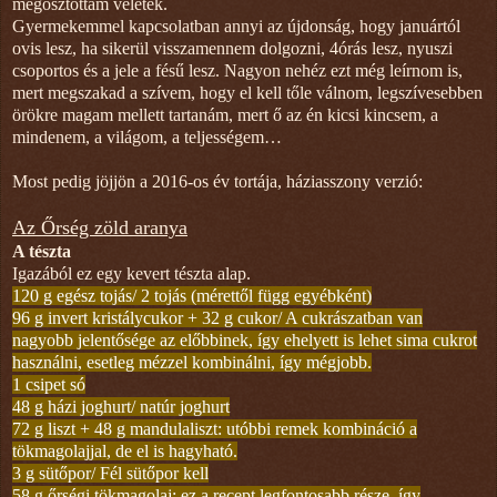
megosztottam veletek.
Gyermekemmel kapcsolatban annyi az újdonság, hogy januártól
ovis lesz, ha sikerül visszamennem dolgozni, 4órás lesz, nyuszi
csoportos és a jele a fésű lesz. Nagyon nehéz ezt még leírnom is,
mert megszakad a szívem, hogy el kell tőle válnom, legszívesebben
örökre magam mellett tartanám, mert ő az én kicsi kincsem, a
mindenem, a világom, a teljességem…
Most pedig jöjjön a 2016-os év tortája, háziasszony verzió:
Az Őrség zöld aranya
A tészta
Igazából ez egy kevert tészta alap.
120 g egész tojás/ 2 tojás (mérettől függ egyébként)
96 g invert kristálycukor
+
32 g cukor/ A cukrászatban van
nagyobb jelentősége az előbbinek, így ehelyett is lehet sima cukrot
használni, esetleg mézzel kombinálni, így mégjobb.
1 csipet só
48 g házi joghurt/ natúr joghurt
72 g liszt
+
48 g mandulaliszt: utóbbi remek kombináció a
tökmagolajjal, de el is hagyható.
3 g sütőpor/ Fél sütőpor kell
58 g őrségi tökmagolaj: ez a recept legfontosabb része, így