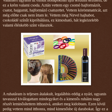
Valamiért ugyanis az elmúlt hónapokban újra serdülni kezdtem, de
ez a krém valami csoda. Aztán vettem egy csomó hajformázót,
csatot, hajgumit, hajformázó csatszettet. Vettem körömmatricát, azt
még előtte csak nem írtam le. Vettem még Nirvel hajhabot,
csokoládé színűt kipróbálásra, ez kimosható, hát legközelebb
valami élénkebb színt választok.
A ruhatáram is teljesen átalakult, legalábbis eddig a nyári, ugyanis
tavasszal kiválogattam mindegyiket és a kimenős ruháim nagy
részét leminősítettem itthonivá, amiket meg kidobtam. Ezen kívül
pedig vettem mind itthonra, mind kimenősbe új darabokat. Így ez a