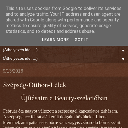
This site uses cookies from Google to deliver its services
Rien Reed Világa
and to analyze traffic. Your IP address and user-agent are
shared with Google along with performance and security
metrics to ensure quality of service, generate usage
"Jó írás olvasása közben megáll körülötted a világ." Polgár
statistics, and to detect and address abuse.
Ernő
LEARN MORE
GOT IT
▼
▼
9/13/2016
Szépség-Otthon-Lélek
Újításaim a Beauty-szekcióban
Február óta nagyot változott a szépséggel kapcsolatos tárházam.
A szépségcucc felirat alá került dolgaim bővültek a Lirene
krémmel, ami pattanásos bőrre van, vagyis zsírosodó bőrre, szárít.