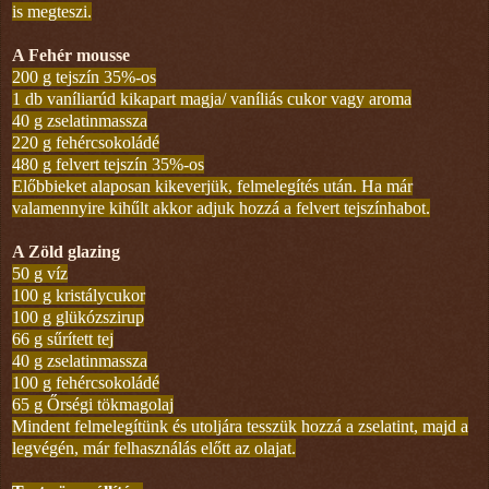
is megteszi.
A Fehér mousse
200 g tejszín 35%-os
1 db vaníliarúd kikapart magja/ vaníliás cukor vagy aroma
40 g zselatinmassza
220 g fehércsokoládé
480 g felvert tejszín 35%-os
Előbbieket alaposan kikeverjük, felmelegítés után. Ha már
valamennyire kihűlt akkor adjuk hozzá a felvert tejszínhabot.
A Zöld glazing
50 g víz
100 g kristálycukor
100 g glükózszirup
66 g sűrített tej
40 g zselatinmassza
100 g fehércsokoládé
65 g Őrségi tökmagolaj
Mindent felmelegítünk és utoljára tesszük hozzá a zselatint, majd a
legvégén, már felhasználás előtt az olajat.