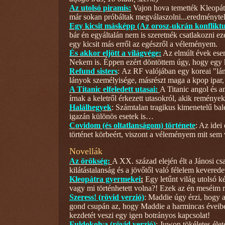
Az utolsó piramis:
Vajon hova temették Kleopátrá
már sokan próbáltak megválaszolni...eredménytel
Egy kicsit másképp (Az orosz-ukrán konfliktu
bár én egyáltalán nem is szeretnék csatlakozni e
egy kicsit más erről az egészről a véleményem.
És akkor eljött a világvége:
Az elmúlt évek esem
Nekem is. Éppen ezért döntöttem úgy, hogy egy ki
Refund sisters
:
Az RF valójában egy koreai "lány
lányok személyisége, másrészt maga a kpop ipar,
A Titanic elfeledett utasai:
A Titanic angol és a
írnak a keletről érkezett utasokról, akik remény
Halálhegyek
: Számtalan tragikus kimenetelű ba
igazán különös esetek is…
Covidom (és oltatlanságom) története
: Az idei
történet körbeért, viszont a véleményem mit sem 
Novellák
Az örökség:
A XX. század elején élt a Jánosi c
kilátástalanság és a jövőtől való félelem keveredet
Kleopátra gyermekei
:
Egy letűnt világ utolsó k
vagy mi történhetett volna?! Ezek az én meséim
Szeress! (rövid verzió)
: Maddie úgy érzi, hogy a
gond csupán az, hogy Maddie a harmincas éveiben
kezdetét veszi egy igen botrányos kapcsolat!
Fuldokolva (rövid verzió)
: Juwon tökéletes éle