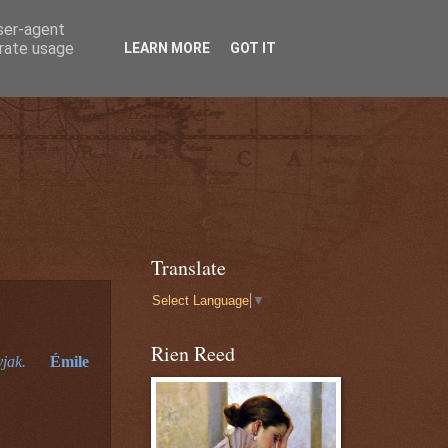
user-agent
erate usage
LEARN MORE
GOT IT
Translate
Select Language
▼
Rien Reed
hagyjak.
Émile