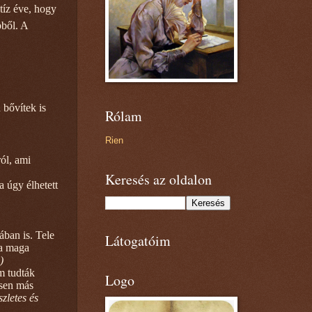
tíz éve, hogy
bből. A
 bővítek is
Rólam
Rien
ról, ami
Keresés az oldalon
a úgy élhetett
ában is. Tele
Látogatóim
 a maga
)
m tudták
Logo
esen más
zletes és