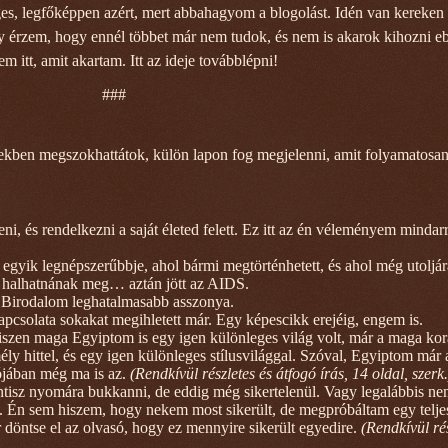
s, legfőképpen azért, mert abbahagyom a blogolást. Idén van kereken 
úgy érzem, hogy ennél többet már nem tudok, és nem is akarok kihozni e
 itt, amit akartam. Itt az ideje továbblépni!
###
vekben megszokhattátok, külön lapon fog megjelenni, amit folyamatosan
eni, és rendelkezni a saját életed felett. Ez itt az én véleményem mindar
 egyik legnépszerűbbje, ahol bármi megtörténhetett, és ahol még utoljár
e halhatnának meg… aztán jött az AIDS.
n Birodalom leghatalmasabb asszonya.
pcsolata sokakat megihletett már. Egy képescikk erejéig, engem is.
hiszen maga Egyiptom is egy igen különleges világ volt, már a maga kor
ély hittel, és egy igen különleges stílusvilággal. Szóval, Egyiptom már
lójában még ma is az.
(Rendkívül részletes és átfogó írás, 14 oldal, szerk.
tisz nyomára bukkanni, de eddig még sikertelenül. Vagy legalábbis ne
t. Én sem hiszem, hogy nekem most sikerült, de megpróbáltam egy telj
döntse el az olvasó, hogy ez mennyire sikerült egyedire.
(Rendkívül rés