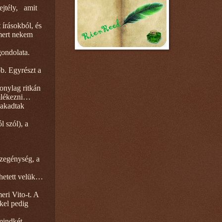
ejtély,
amit
 írásokból, és
 mert nekem
gondolata.
bb. Egyrészt a
zonylag ritkán
emlékezni…
 akadtak
l szól), a
szegénység, a
nhetett velük…
eri Vito-t. A
kel pedig
mindkét