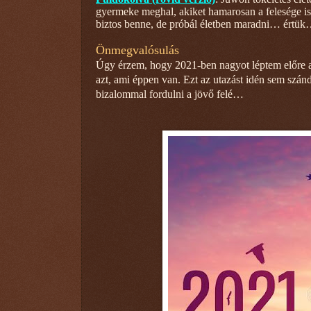
gyermeke meghal, akiket hamarosan a felesége is 
biztos benne, de próbál életben maradni… értük
Önmegvalósulás
Úgy érzem, hogy 2021-ben nagyot léptem előre a
azt, ami éppen van. Ezt az utazást idén sem szá
bizalommal fordulni a jövő felé…