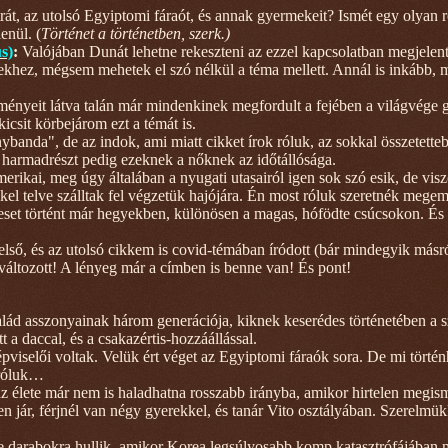
t, az utolsó Egyiptomi fáraót, és annak gyermekeit? Ismét egy olyan r
enül. (
Történet a történetben, szerk.)
s)
:
V
alójában Dunát lehetne rekeszteni az ezzel kapcsolatban megjelent
zekhez, mégsem mehetek el szó nélkül a téma mellett. Annál is inkább,
ényeit látva talán már mindenkinek megfordult a fejében a világvége 
csit körbejárom ezt a témát is.
banda", de az indok, ami miatt cikket írok róluk, az sokkal összetette
 harmadrészt pedig ezeknek a nőknek az időtállósága.
merikai, meg úgy általában a nyugati utasairól igen sok szó esik, de vis
ekkel telve szálltak fel végzetük hajójára. Én most róluk szeretnék meg
leset történt már hegyekben, különösen a magas, hófödte csúcsokon. És
 első, és az utolsó cikkem is covid-témában íródott (bár mindegyik másró
változott! A lényeg már a címben is benne van! És pont!
salád asszonyainak három generációja, kiknek keserédes történetében a 
t a daccal, és a csakazértis-hozzáállással.
épviselői voltak. Velük ért véget az Egyiptomi fáraók sora. De mi törté
 róluk…
z élete már nem is haladhatna rosszabb irányba, amikor hirtelen megism
 jár, férjnél van négy gyerekkel, és tanár Vito osztályában. Szerelmük
te darabokra hullik, amikor Korea legsúlyosabb komp katasztrófájában 