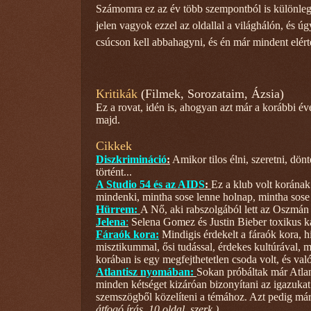
Számomra ez az év több szempontból is különlege
jelen vagyok ezzel az oldallal a világhálón, és 
csúcson kell abbahagyni, és én már mindent elértem
Kritikák
(Filmek, Sorozataim, Ázsia)
Ez a rovat, idén is, ahogyan azt már a korábbi é
majd.
Cikkek
Diszkrimináció
:
Amikor tilos élni, szeretni, dönt
történt...
A Studio 54 és az AIDS
:
Ez a klub volt korának
mindenki, mintha sose lenne holnap, mintha sos
Hürrem:
A Nő, aki rabszolgából lett az Oszmá
Jelena
:
Selena Gomez és Justin Bieber toxikus ka
Fáraók kora:
Mindigis érdekelt a fáraók kora, 
misztikummal, ősi tudással, érdekes kultúrával, m
korában is egy megfejthetetlen csoda volt, és va
Atlantisz nyomában:
Sokan próbáltak már Atlan
minden kétséget kizáróan bizonyítani az igazuka
szemszögből közelíteni a témához. Azt pedig már 
átfogó írás, 10 oldal, szerk.)