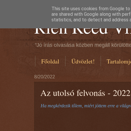
This site uses cookies from Google to d
are shared with Google along with perf
Rien Reed Vi
statistics, and to detect and address 
"Jó írás olvasása közben megáll körülötte
Főoldal
Üdvözlet!
Tartalomj
8/20/2022
Az utolsó felvonás - 2022
Ha megkérdezik tőlem, miért jöttem erre a világ