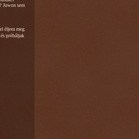
et? Juwon sem
el éljem meg
és próbáljak