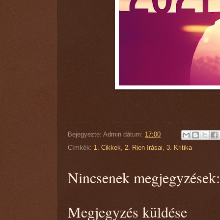
Bejegyezte:
Admin
dátum:
17:00
Címkék:
1. Cikkek
,
2. Rien írásai
,
3. Kritika
Nincsenek megjegyzések:
Megjegyzés küldése