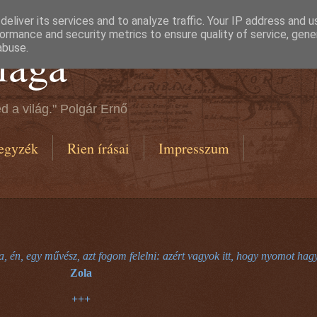
eliver its services and to analyze traffic. Your IP address and 
ormance and security metrics to ensure quality of service, gen
lága
abuse.
d a világ." Polgár Ernő
egyzék
Rien írásai
Impresszum
ra, én, egy művész, azt fogom felelni: azért vagyok itt, hogy nyomot 
Zola
+++