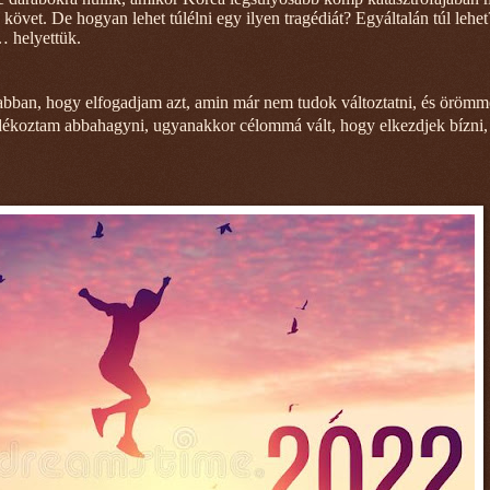
követ. De hogyan lehet túlélni egy ilyen tragédiát? Egyáltalán túl leh
… helyettük.
bban, hogy elfogadjam azt, amin már nem tudok változtatni, és örömm
ndékoztam abbahagyni, ugyanakkor célommá vált, hogy elkezdjek bízni, 